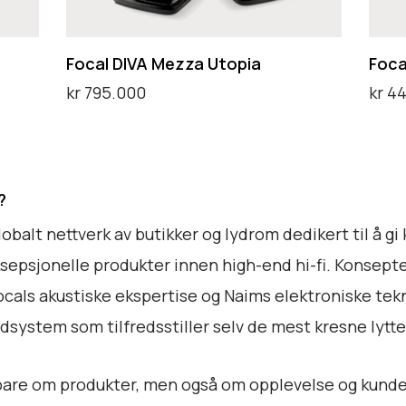
A
A
M
U
Focal DIVA Mezza Utopia
Foca
e
t
kr
795.000
kr
44
z
o
Legg i handlekurv
Ta k
z
p
a
i
?
U
a
obalt nettverk av butikker og lydrom dedikert til å 
t
G
eksepsjonelle produkter innen high-end hi-fi. Konsept
o
r
als akustiske ekspertise og Naims elektroniske tekno
p
e
system som tilfredsstiller selv de mest kresne lytte
i
y
a
F
bare om produkter, men også om opplevelse og kunde
e