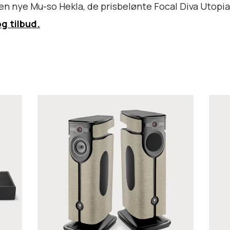
en nye Mu-so Hekla, de prisbelønte Focal Diva Utopia
g tilbud.
F
F
o
o
c
c
a
a
l
l
D
D
I
I
V
V