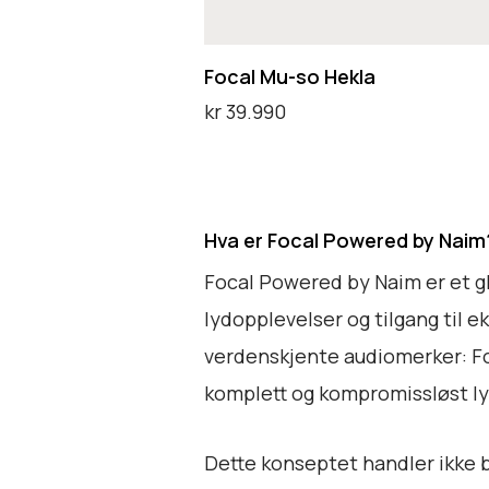
s
o
Focal Mu-so Hekla
H
kr
39.990
e
Legg i handlekurv
k
l
Hva er Focal Powered by Naim
a
Focal Powered by Naim er et gl
lydopplevelser og tilgang til 
verdenskjente audiomerker: Foc
komplett og kompromissløst lyd
Dette konseptet handler ikke 