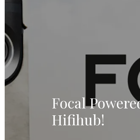
Focal Powere
Hifihub!