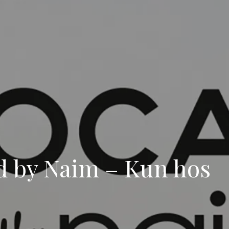
d by Naim – Kun hos