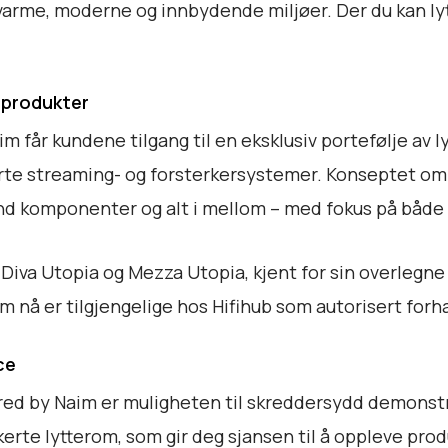
rme, moderne og innbydende miljøer. Der du kan lyt
l
t
 produkter
får kundene tilgang til en eksklusiv portefølje av ly
serte streaming- og forsterkersystemer. Konseptet o
end komponenter og alt i mellom – med fokus på både e
Diva Utopia og Mezza Utopia, kjent for sin overlegne 
m nå er tilgjengelige hos Hifihub som autorisert forh
ce
ered by Naim er muligheten til skreddersydd demonstr
erte lytterom, som gir deg sjansen til å oppleve pro