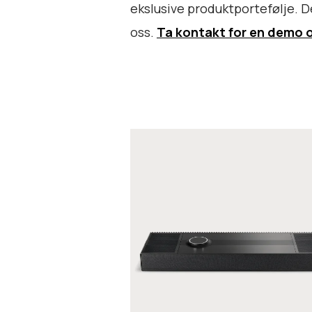
ekslusive produktportefølje. D
oss.
Ta kontakt for en demo o
F
o
c
a
l
M
u
-