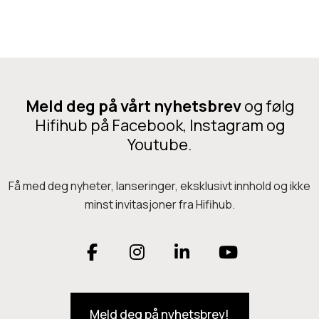
d
t
V
i
i
o
e
n
w
Meld deg på vårt nyhetsbrev
og følg
s
Hifihub på Facebook, Instagram og
Youtube.
N
a
Få med deg nyheter, lanseringer, eksklusivt innhold og ikke
v
minst invitasjoner fra Hifihub.
i
g
F
I
L
Y
a
a
n
i
o
t
Meld deg på nyhetsbrev!