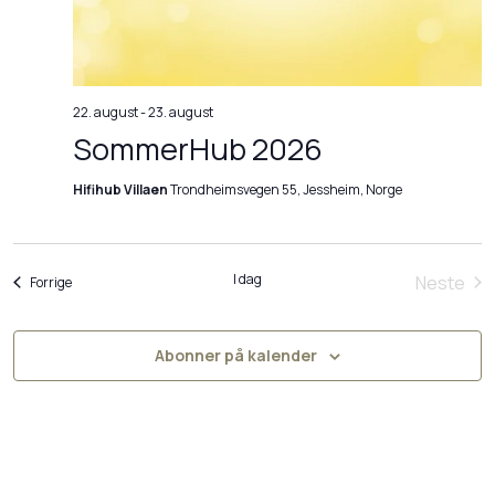
m
n
n
t
e
t
V
e
n
22. august
-
23. august
i
SommerHub 2026
r
t
e
S
Hifihub Villaen
Trondheimsvegen 55, Jessheim, Norge
w
e
e
s
r
a
N
I dag
Neste
Arrangementer
Forrige
r
Arran
a
c
v
Abonner på kalender
h
i
a
g
n
a