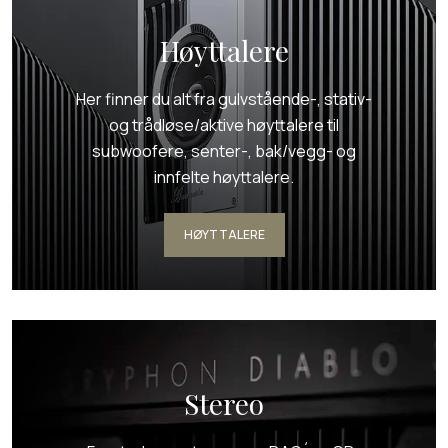
Høyttalere
Her finner du alt fra gulvstående-, stativ-
og trådløse/aktive høyttalere til
subwoofere, senter-, bak/vegg- og
innfelte høyttalere.
HØYTTALERE
Stereo