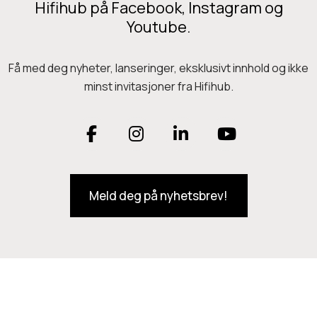
Hifihub på Facebook, Instagram og
Youtube.
Få med deg nyheter, lanseringer, eksklusivt innhold og ikke
minst invitasjoner fra Hifihub.
F
I
L
Y
a
n
i
o
Meld deg på nyhetsbrev!
c
s
n
u
e
t
k
T
b
a
e
u
o
g
d
b