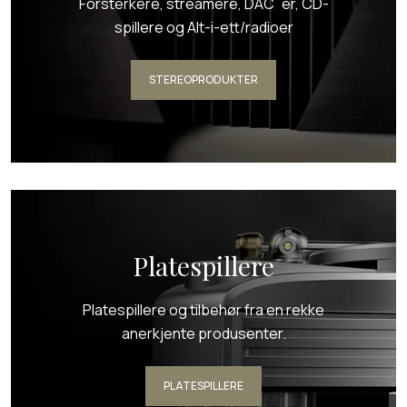
Forsterkere, streamere, DAC´er, CD-
spillere og Alt-i-ett/radioer
STEREOPRODUKTER
Platespillere
Platespillere og tilbehør fra en rekke
anerkjente produsenter.
PLATESPILLERE