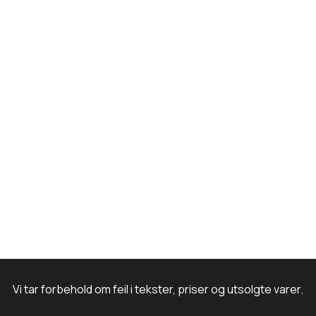
o
r
I
e
k
a
n
m
Vi tar forbehold om feil i tekster, priser og utsolgte varer.