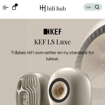
O
0
O
p
p
e
e
n
n
M
e
c
n
a
u
r
KEF LS Luxe
t
Trådløs HiFi som setter en ny standard for
luksus.