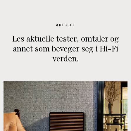
AKTUELT
Les aktuelle tester, omtaler og
annet som beveger seg i Hi-Fi
verden.
R
E
L
P
l
a
n