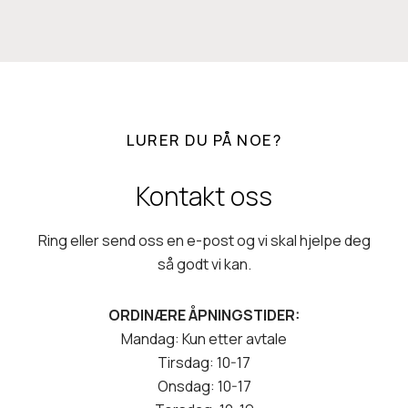
.
d
e
s
e
LURER DU PÅ NOE?
m
b
Kontakt oss
e
r
2
Ring eller send oss en e-post og vi skal hjelpe deg
0
så godt vi kan.
2
5
ORDINÆRE ÅPNINGSTIDER:
Mandag: Kun etter avtale
Tirsdag: 10-17
Onsdag: 10-17