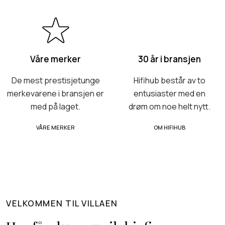
Våre merker
30 år i bransjen
De mest prestisjetunge
Hifihub består av to
merkevarene i bransjen er
entusiaster med en
med på laget.
drøm om noe helt nytt.
VÅRE MERKER
OM HIFIHUB
VELKOMMEN TIL VILLAEN