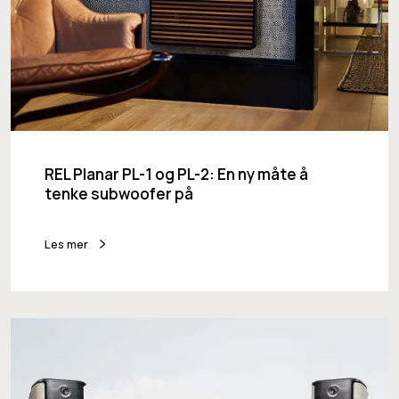
a
r
P
L
-
1
o
REL Planar PL-1 og PL-2: En ny måte å
g
tenke subwoofer på
P
L
Les mer
-
2
:
E
F
n
o
n
c
y
a