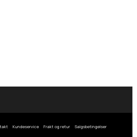
takt
Kundeservice
Frakt og retur
Salgsbetingelser