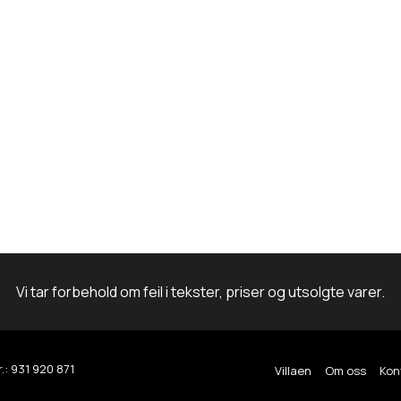
m
Vi tar forbehold om feil i tekster, priser og utsolgte varer.
.: 931 920 871
Villaen
Om oss
Kon