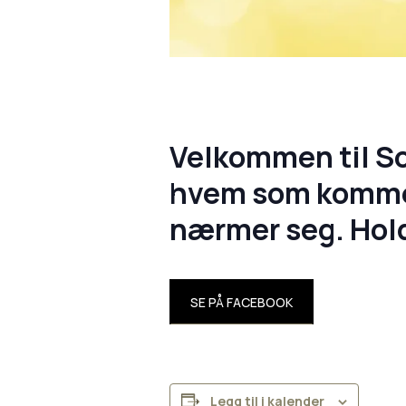
Velkommen til So
hvem som kommer 
nærmer seg. Hol
SE PÅ FACEBOOK
Legg til i kalender