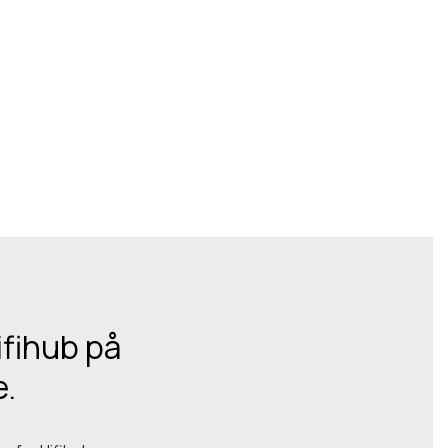
ifihub på
e.