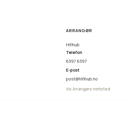
ARRANGØR
Hifihub
Telefon
6397 6397
E-post
post@hifihub.no
Vis Arrangørs nettsted