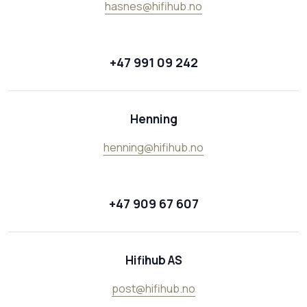
hasnes@hifihub.no
+47 991 09 242
Henning
henning@hifihub.no
+47 909 67 607
Hifihub AS
post@hifihub.no