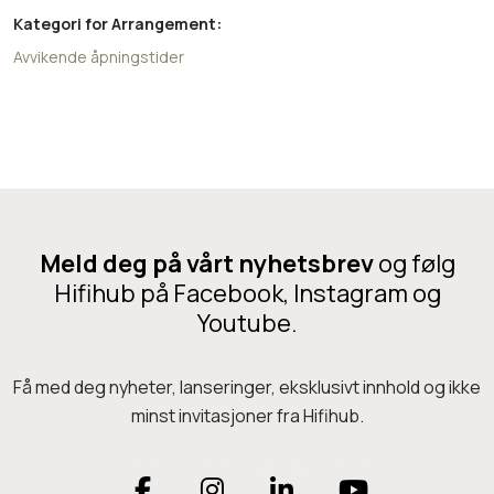
Kategori for Arrangement:
Avvikende åpningstider
Meld deg på vårt nyhetsbrev
og følg
Hifihub på Facebook, Instagram og
Youtube.
Få med deg nyheter, lanseringer, eksklusivt innhold og ikke
minst invitasjoner fra Hifihub.
F
I
L
Y