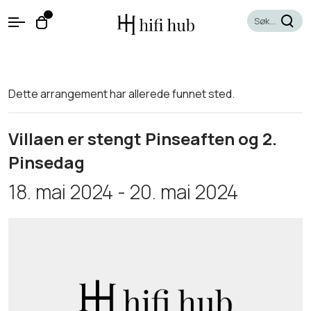
O
0
O
p
p
e
e
n
n
M
e
c
n
Dette arrangement har allerede funnet sted.
a
u
r
t
Villaen er stengt Pinseaften og 2.
Pinsedag
18. mai 2024
-
20. mai 2024