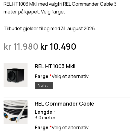
REL HT1003 MkII med valgfri REL Commander Cable 3
meter på kjøpet. Velg farge.
Tilbudet gjelder til og med 31. august 2026.
O
N
kr
11.980
kr
10.490
p
å
p
v
REL HT1003 MkII
r
æ
Farge
*
i
r
Nullstill
n
e
n
n
REL Commander Cable
e
d
Lengde
l
e
3,0 meter
i
p
Farge
*