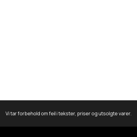
.
0
k
a
n
1
.
8
m
0
.
Vi tar forbehold om feil i tekster, priser og utsolgte varer.