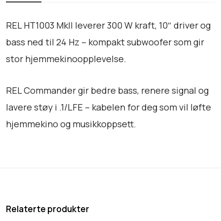
9
.
I
8
+
REL HT1003 MkII leverer 300 W kraft, 10″ driver og
0
C
bass ned til 24 Hz – kompakt subwoofer som gir
.
o
stor hjemmekinoopplevelse.
m
m
a
REL Commander gir bedre bass, renere signal og
n
lavere støy i .1/LFE – kabelen for deg som vil løfte
d
hjemmekino og musikkoppsett.
e
r
C
a
b
l
e
Relaterte produkter
a