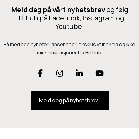
Meld deg på vårt nyhetsbrev
og følg
Hifihub på Facebook, Instagram og
Youtube.
Få med deg nyheter, lanseringer, eksklusivt innhold og ikke
minst invitasjoner fra Hifihub.
F
I
L
Y
a
n
i
o
Meld deg på nyhetsbrev!
c
s
n
u
e
t
k
T
b
a
e
u