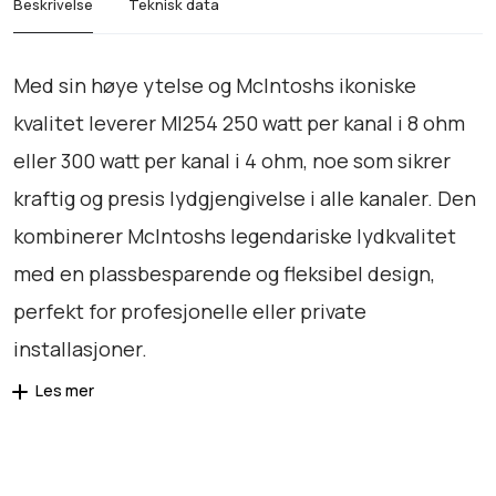
s
r
Beskrivelse
Teknisk data
5
v
:
4
a
k
-
Med sin høye ytelse og McIntoshs ikoniske
r
r
D
kvalitet leverer MI254 250 watt per kanal i 8 ohm
e
:
m
eller 300 watt per kanal i 4 ohm, noe som sikrer
k
6
o
kraftig og presis lydgjengivelse i alle kanaler. Den
r
5
a
.
kombinerer McIntoshs legendariske lydkvalitet
n
9
9
med en plassbesparende og fleksibel design,
t
3
9
a
perfekt for profesjonelle eller private
l
.
0
installasjoner.
l
9
.
Les mer
9
0
.