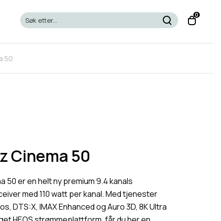
T
0
o
g
g
a 50
l
e
c
a
r
t
m
o
z Cinema 50
d
a
 50 er en helt ny premium 9.4 kanals
l
iver med 110 watt per kanal. Med tjenester
s, DTS:X, IMAX Enhanced og Auro 3D, 8K Ultra
et HEOS strømmeplattform, får du her en