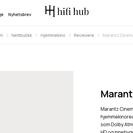
je
Nyhetsbrev
em
Nettbutikk
Hjemmekino
Receivere
Marantz Cinem
Marant
Marantz Cinema
hjemmekinorece
som Dolby Atmo
HD og innebygg