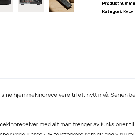
i
Produktnumme
n
Kategori:
Recei
e
m
a
5
0
a
n
t
a
l
ine hjemmekinoreceivere til ett nytt nivå. Serien be
l
kinoreceiver med alt man trenger av funksjoner til
ebygde klasse A/B forsterkere som gir deg 9 surround-