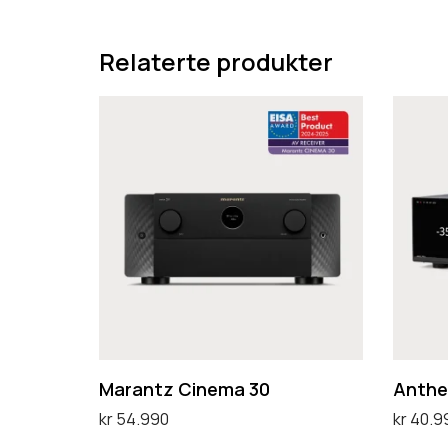
Relaterte produkter
M
A
a
n
r
t
a
h
n
e
t
m
z
M
C
R
i
X
n
7
Marantz Cinema 30
Anthe
e
4
kr
54.990
kr
40.9
m
0