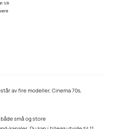
r:
I/A
vere
står av fire modeller, Cinema 70s,
 både små og store
kanaler. Du kan i tillegg utvide til 11