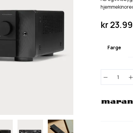
hjemmekinorec
kr
23.99
Farge
M
a
r
a
n
t
z
C