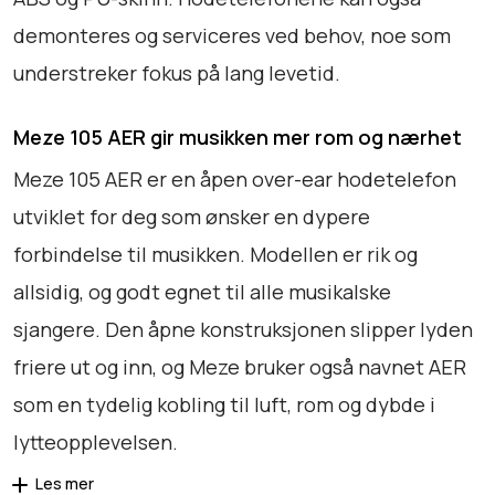
a
r
demonteres og serviceres ved behov, noe som
a
understreker fokus på lang levetid.
n
t
Meze 105 AER gir musikken mer rom og nærhet
a
l
Meze 105 AER er en åpen over-ear hodetelefon
l
utviklet for deg som ønsker en dypere
forbindelse til musikken. Modellen er rik og
allsidig, og godt egnet til alle musikalske
sjangere. Den åpne konstruksjonen slipper lyden
friere ut og inn, og Meze bruker også navnet AER
som en tydelig kobling til luft, rom og dybde i
lytteopplevelsen.
Les mer