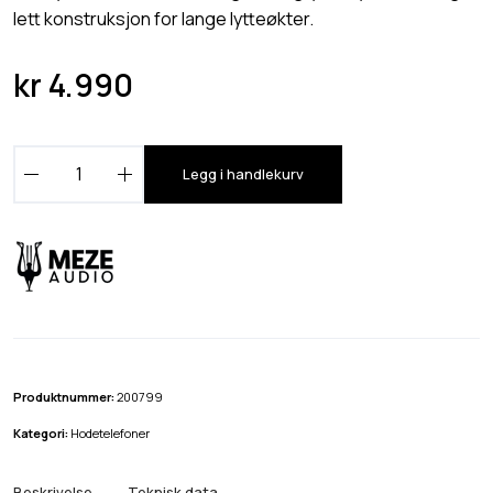
lett konstruksjon for lange lytteøkter.
kr
4.990
M
Legg i handlekurv
e
z
e
1
0
5
A
E
Produktnummer:
200799
R
Kategori:
Hodetelefoner
H
o
Beskrivelse
Teknisk data