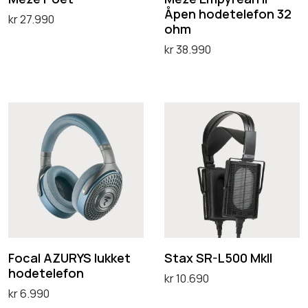
Åpen hodetelefon 32
r
kr
27.990
ohm
e
Legg i handlekurv
kr
38.990
a
Legg i handlekurv
n
I
F
S
I
o
t
Å
c
a
p
a
x
e
l
S
n
A
R
h
Z
-
o
U
L
Focal AZURYS lukket
Stax SR-L500 MkII
d
hodetelefon
R
5
kr
10.690
e
kr
6.990
Y
0
Legg i handlekurv
t