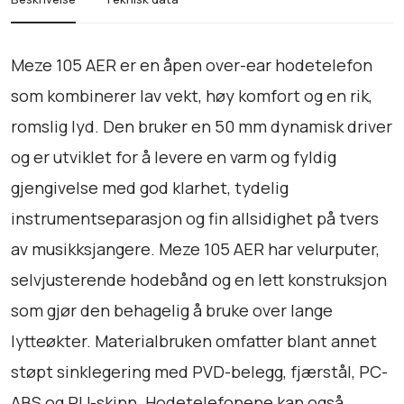
d
e
t
Meze 105 AER er en åpen over-ear hodetelefon
e
som kombinerer lav vekt, høy komfort og en rik,
l
romslig lyd. Den bruker en 50 mm dynamisk driver
e
f
og er utviklet for å levere en varm og fyldig
o
gjengivelse med god klarhet, tydelig
n
instrumentseparasjon og fin allsidighet på tvers
e
r
av musikksjangere. Meze 105 AER har velurputer,
O
selvjusterende hodebånd og en lett konstruksjon
v
som gjør den behagelig å bruke over lange
e
r
lytteøkter. Materialbruken omfatter blant annet
-
støpt sinklegering med PVD-belegg, fjærstål, PC-
e
ABS og PU-skinn. Hodetelefonene kan også