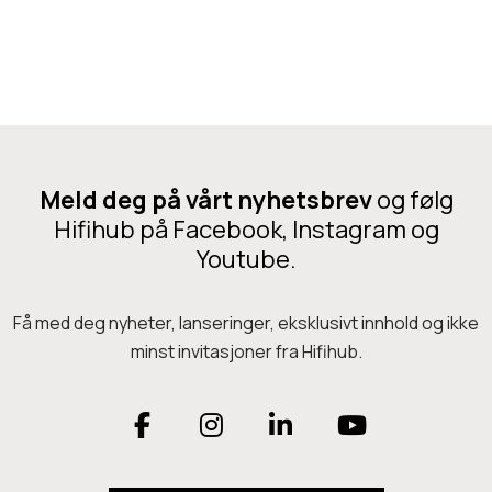
Legg i handlekurv
S
0
e
l
M
l
u
k
e
k
I
f
k
I
o
e
Meld deg på vårt nyhetsbrev
n
og følg
t
Hifihub på Facebook, Instagram og
3
h
Youtube.
2
o
o
d
Få med deg nyheter, lanseringer, eksklusivt innhold og ikke
h
e
minst invitasjoner fra Hifihub.
m
t
e
F
I
L
Y
l
a
n
i
o
e