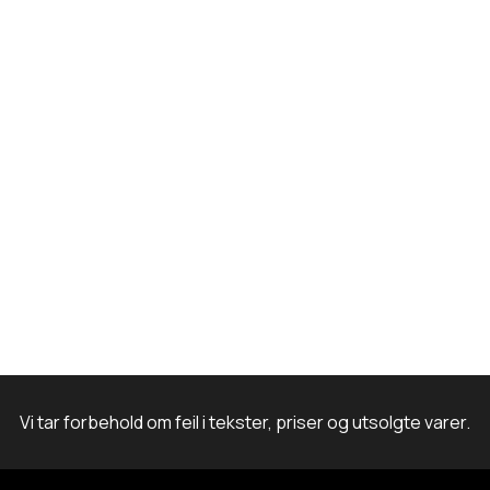
o
r
I
e
m
k
a
n
m
Vi tar forbehold om feil i tekster, priser og utsolgte varer.