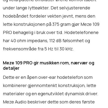
m
a
under lange lytteøkter. Det selvjusterende
n
hodebåndet fordeler vekten jevnt, mens den
t
lette konstruksjonen på 375 gram gjør Meze 109
a
PRO behagelig i bruk over tid. Hodetelefonene
l
l
har 40 ohm impedans, 112 dB følsomhet og
frekvensområde fra 5 Hz til 30 kHz.
Meze 109 PRO gir musikken rom, nærvær og
detaljer
Dette er en åpen over-ear hodetelefon som
kombinerer gjennomtenkt konstruksjon, lette
materialer og en egenutviklet dynamisk driver.
Meze Audio beskriver dette som deres første