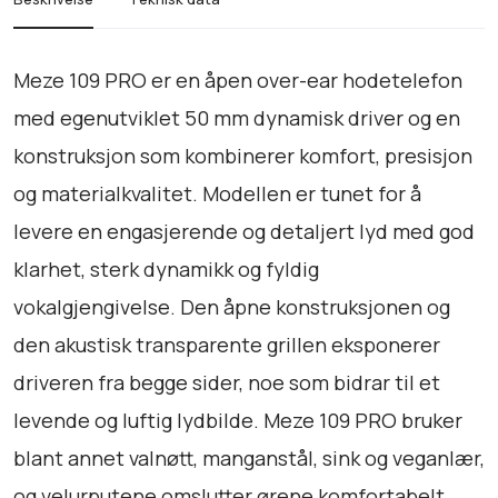
e
n
h
Meze 109 PRO er en åpen over-ear hodetelefon
o
med egenutviklet 50 mm dynamisk driver og en
d
konstruksjon som kombinerer komfort, presisjon
e
t
og materialkvalitet. Modellen er tunet for å
e
levere en engasjerende og detaljert lyd med god
l
klarhet, sterk dynamikk og fyldig
e
f
vokalgjengivelse. Den åpne konstruksjonen og
o
den akustisk transparente grillen eksponerer
n
driveren fra begge sider, noe som bidrar til et
4
0
levende og luftig lydbilde. Meze 109 PRO bruker
o
blant annet valnøtt, manganstål, sink og veganlær,
h
og velurputene omslutter ørene komfortabelt