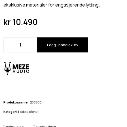
eksklusive materialer for engasjerende lytting.
kr
10.490
M
Legg i handlekurv
e
z
e
1
0
9
P
R
Produktnummer:
200800
O
Kategori:
Hodetelefoner
Å
p
Beskrivelse
Teknisk data