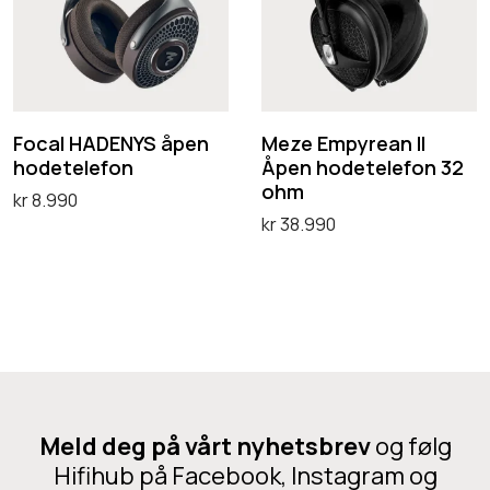
a
e
e
l
E
t
H
m
h
A
p
o
D
y
Focal HADENYS åpen
Meze Empyrean II
d
hodetelefon
Åpen hodetelefon 32
E
r
e
ohm
kr
8.990
N
e
t
kr
38.990
Legg i handlekurv
Y
a
e
Legg i handlekurv
S
n
l
å
I
e
p
I
f
e
Å
o
n
p
n
h
e
Meld deg på vårt nyhetsbrev
og følg
o
n
Hifihub på Facebook, Instagram og