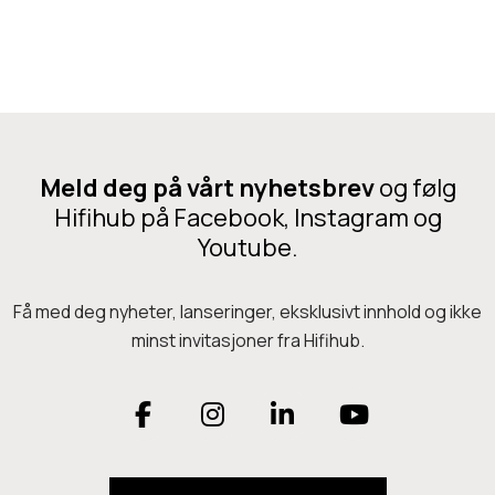
0
e
S
a
i
d
l
p
v
h
e
o
Meld deg på vårt nyhetsbrev
og følg
r
n
Hifihub på Facebook, Instagram og
e
Youtube.
A
m
Få med deg nyheter, lanseringer, eksklusivt innhold og ikke
p
minst invitasjoner fra Hifihub.
F
I
L
Y
a
n
i
o