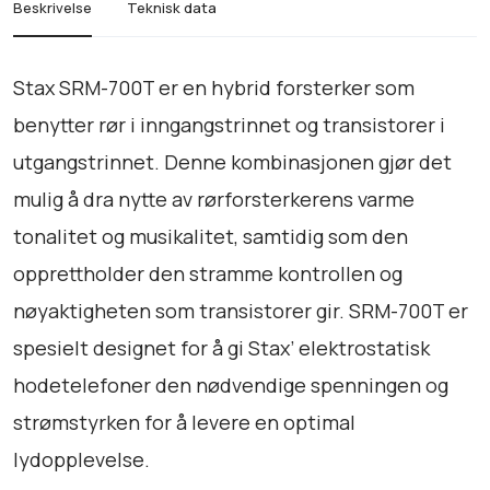
Beskrivelse
Teknisk data
a
n
t
Stax SRM-700T er en hybrid forsterker som
a
benytter rør i inngangstrinnet og transistorer i
l
utgangstrinnet. Denne kombinasjonen gjør det
l
mulig å dra nytte av rørforsterkerens varme
tonalitet og musikalitet, samtidig som den
opprettholder den stramme kontrollen og
nøyaktigheten som transistorer gir. SRM-700T er
spesielt designet for å gi Stax’ elektrostatisk
hodetelefoner den nødvendige spenningen og
strømstyrken for å levere en optimal
lydopplevelse.