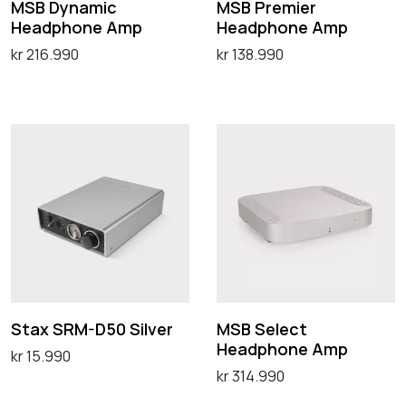
m
i
MSB Dynamic
MSB Premier
Headphone Amp
Headphone Amp
i
e
kr
216.990
kr
138.990
c
r
Legg i handlekurv
Legg i handlekurv
H
H
e
e
S
M
a
a
t
S
d
d
a
B
p
p
x
S
h
h
S
e
o
o
R
l
n
n
M
e
e
e
-
c
Stax SRM-D50 Silver
MSB Select
A
A
Headphone Amp
D
t
kr
15.990
m
m
kr
314.990
5
H
Legg i handlekurv
p
p
Legg i handlekurv