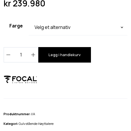
kr
239.980
Farge
F
Legg i handlekurv
o
c
a
l
S
o
p
r
Produktnummer:
I/A
a
Kategori:
Gulvstående Høyttalere
N