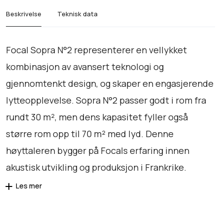
°
Beskrivelse
Teknisk data
2
a
n
Focal Sopra N°2 representerer en vellykket
t
kombinasjon av avansert teknologi og
a
gjennomtenkt design, og skaper en engasjerende
l
l
lytteopplevelse. Sopra N°2 passer godt i rom fra
rundt 30 m², men dens kapasitet fyller også
større rom opp til 70 m² med lyd. Denne
høyttaleren bygger på Focals erfaring innen
akustisk utvikling og produksjon i Frankrike.
Les mer