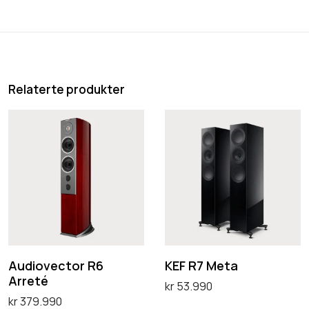
Relaterte produkter
A
K
u
E
d
F
i
R
o
7
v
M
e
e
c
t
Audiovector R6
KEF R7 Meta
Arreté
t
a
kr
53.990
kr
379.990
o
Velg alternativ