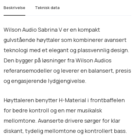
o
Beskrivelse
Teknisk data
S
a
b
Wilson Audio Sabrina V er en kompakt
r
gulvstående høyttaler som kombinerer avansert
i
teknologi med et elegant og plassvennlig design.
n
a
Den bygger på løsninger fra Wilson Audios
V
referansemodeller og leverer en balansert, presis
a
og engasjerende lydgjengivelse.
n
t
a
Høyttaleren benytter H-Material i frontbaffelen
l
for bedre kontroll og en mer musikalsk
l
mellomtone. Avanserte drivere sørger for klar
diskant, tydelig mellomtone og kontrollert bass.