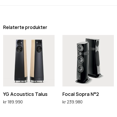
Relaterte produkter
Y
F
G
o
A
c
c
a
o
l
u
S
s
o
t
p
YG Acoustics Talus
Focal Sopra N°2
i
r
kr
189.990
kr
239.980
c
a
Legg i handlekurv
Velg alternativ
D