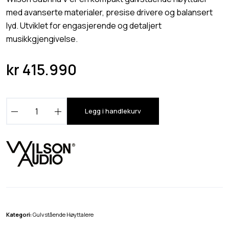
med avanserte materialer, presise drivere og balansert
lyd. Utviklet for engasjerende og detaljert
musikkgjengivelse.
kr
415.990
W
Legg i handlekurv
i
l
s
o
n
A
u
d
Kategori:
Gulvstående Høyttalere
i