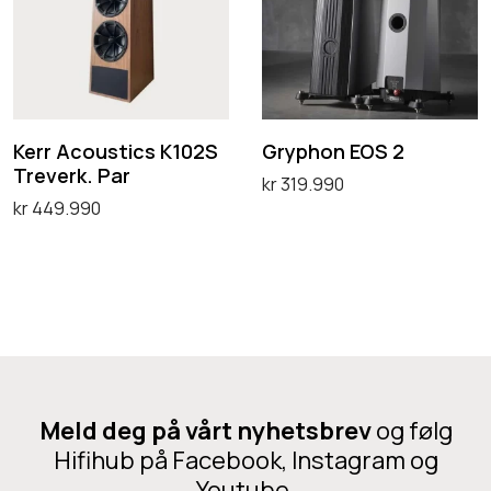
r
p
r
A
h
e
c
o
t
o
n
é
u
E
Kerr Acoustics K102S
Gryphon EOS 2
Treverk. Par
s
O
kr
319.990
kr
449.990
t
S
Velg alternativ
D
Legg i handlekurv
i
2
e
c
t
s
t
K
e
1
p
0
Meld deg på vårt nyhetsbrev
og følg
r
2
Hifihub på Facebook, Instagram og
o
S
Youtube.