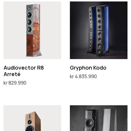
A
G
u
r
d
y
i
p
o
h
v
o
e
n
c
K
Audiovector R8
Gryphon Kodo
Arreté
t
o
kr
4.835.990
kr
829.990
o
d
Legg i handlekurv
Legg i handlekurv
r
o
R
K
G
8
e
r
A
r
y
r