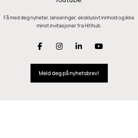
d
T
u
r
Få med deg nyheter, lanseringer, eksklusivt innhold og ikke
k
e
minst invitasjoner fra Hifihub.
t
v
e
e
F
I
L
Y
t
r
h
a
n
i
o
k
a
.
Meld deg på nyhetsbrev!
c
s
n
u
r
P
f
e
t
k
T
a
l
r
e
b
a
e
u
r
o
g
d
b
e
v
o
r
I
e