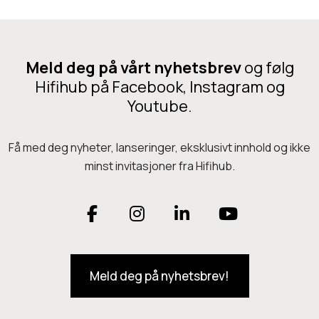
W
h
t
a
ø
e
l
y
p
Meld deg på vårt nyhetsbrev
og følg
l
t
r
Hifihub på Facebook, Instagram og
A
t
Youtube.
o
r
a
d
r
l
u
Få med deg nyheter, lanseringer, eksklusivt innhold og ikke
e
minst invitasjoner fra Hifihub.
e
k
t
r
t
é
F
I
e
L
Y
e
t
a
n
i
o
h
a
Meld deg på nyhetsbrev!
c
s
n
u
r
e
t
k
T
f