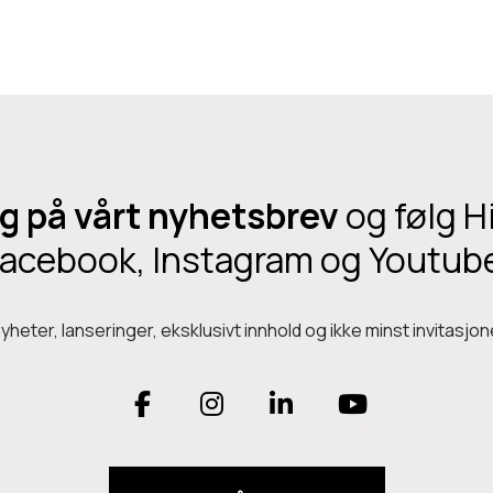
D
R
e
C
t
S
t
E
e
p
g på vårt nyhetsbrev
og følg H
r
o
acebook, Instagram og Youtub
d
u
heter, lanseringer, eksklusivt innhold og ikke minst invitasjone
k
t
F
I
L
Y
e
t
a
n
i
o
h