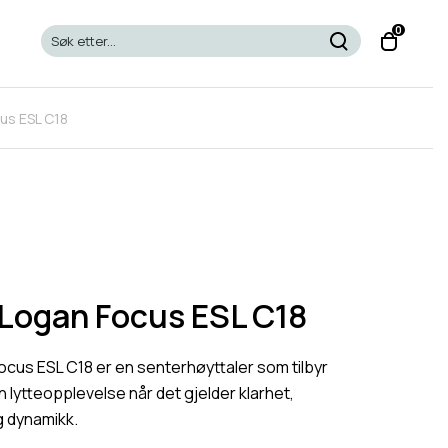
T
0
o
g
g
us ESL C18
l
e
c
a
r
t
m
o
 Logan Focus ESL C18
d
a
ocus ESL C18 er en senterhøyttaler som tilbyr
l
 lytteopplevelse når det gjelder klarhet,
g dynamikk.