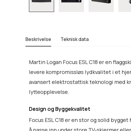
Beskrivelse
Teknisk data
Martin Logan Focus ESL C18 er en flaggsk
levere kompromissløs lydkvalitet i et hj
avansert elektrostattisk teknologi med k
lytteopplevelse.
Design og Byggekvalitet
Focus ESL C18 er en stor og solid bygget 
å passe inn under store TV-skjermer eller