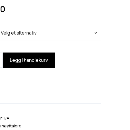
90
Legg i handlekurv
r:
I/A
rhøyttalere