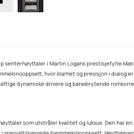
n
F
o
c
u
s
E
S
ip senterhøyttaler i Martin Logans prestisjefylte Mas
L
C
emmekinooppsett, hvor klarhet og presisjon i dialog 
1
raftige dynamiske drivere og banebrytende romkorrek
8
a
n
t
a
høyttaler som utstråler kvalitet og luksus. Den har e
l
 i spesialtilpassede hjemmekinooppsett. Høyttaleren 