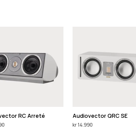
A
u
d
i
o
v
e
c
t
o
vector RC Arreté
Audiovector QRC SE
r
90
kr
14.990
Q
ternativ
Velg alternativ