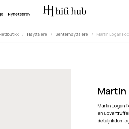
je
Nyhetsbrev
Nettbutikk
Høyttalere
Senterhøyttalere
Martin Logan Foc
Martin
Martin Logan F
en uovertruffen
detaljrikdom o