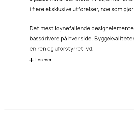
i flere eksklusive utførelser, noe som gjør
Det mest iøynefallende designelementet e
bassdrivere på hver side. Byggekvalitete
en ren og uforstyrret lyd.
Les mer