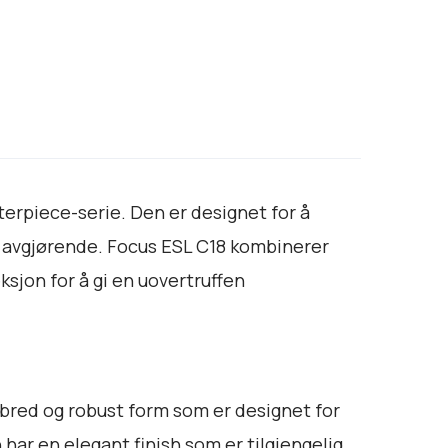
terpiece-serie. Den er designet for å
er avgjørende. Focus ESL C18 kombinerer
sjon for å gi en uovertruffen
n bred og robust form som er designet for
har en elegant finish som er tilgjengelig