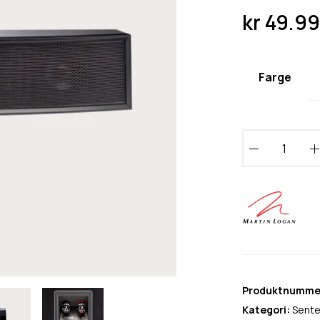
kr
49.9
Farge
M
a
r
t
i
n
L
o
g
Produktnumme
a
Kategori:
Sente