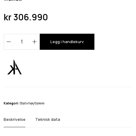
kr
306.990
K
Legg i handlekurv
e
r
r
A
c
o
u
s
Kategori:
Stativhøyttalere
t
i
Beskrivelse
Teknisk data
c
s