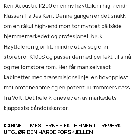
K
Kerr Acoustic K200 er en ny høyttaler i high-end-
2
klassen fra Jes Kerr. Denne gangen er det snakk
0
om en råkul high-end monitor myntet på både
0
H
hjemmemarkedet og profesjonell bruk.
G
Høyttaleren gjør litt mindre ut av seg enn
W
storebror K100S og passer dermed perfekt til små
a
og mellomstore rom. Her får man selvsagt
l
n
kabinetter med transmisjonslinje, en høyoppløst
u
mellomtonedome og en potent 10-tommers bass
t
fra Volt. Det hele krones av en av markedets
P
a
kjappeste bånddiskanter.
r
-
KABINETTMESTERNE – EKTE FINERT TREVERK
D
UTGJØR DEN HARDE FORSKJELLEN