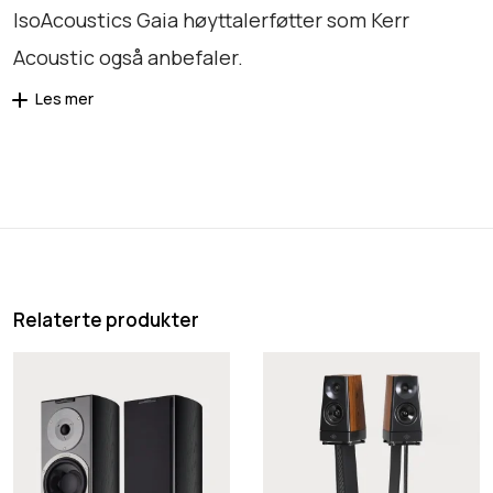
IsoAcoustics Gaia høyttalerføtter som Kerr
Acoustic også anbefaler.
Les mer
Relaterte produkter
A
Y
u
G
d
A
i
c