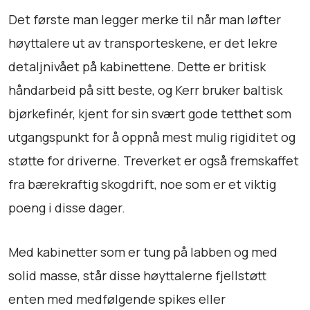
e
Det første man legger merke til når man løfter
m
o
høyttalere ut av transporteskene, er det lekre
a
detaljnivået på kabinettene. Dette er britisk
n
håndarbeid på sitt beste, og Kerr bruker baltisk
t
bjørkefinér, kjent for sin svært gode tetthet som
a
l
utgangspunkt for å oppnå mest mulig rigiditet og
l
støtte for driverne. Treverket er også fremskaffet
fra bærekraftig skogdrift, noe som er et viktig
poeng i disse dager.
Med kabinetter som er tung på labben og med
solid masse, står disse høyttalerne fjellstøtt
enten med medfølgende spikes eller