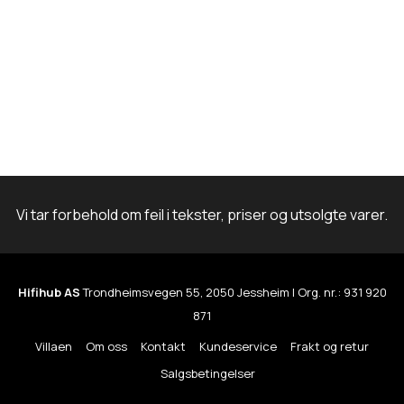
t
i
v
e
n
e
k
a
Vi tar forbehold om feil i tekster, priser og utsolgte varer.
n
v
e
Hifihub AS
Trondheimsvegen 55, 2050 Jessheim | Org. nr.: 931 920
l
871
g
Villaen
Om oss
Kontakt
Kundeservice
Frakt og retur
e
Salgsbetingelser
s