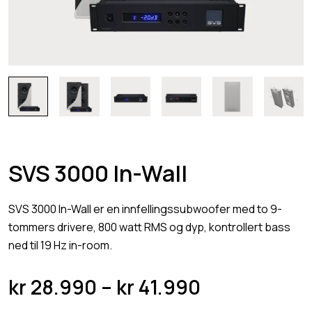
SVS 3000 In-Wall
SVS 3000 In-Wall er en innfellingssubwoofer med to 9-
tommers drivere, 800 watt RMS og dyp, kontrollert bass
ned til 19 Hz in-room.
P
kr
28.990
–
kr
41.990
r