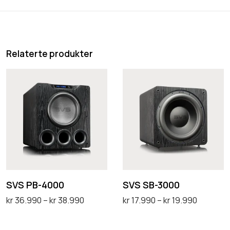
Relaterte produkter
S
S
V
V
S
S
P
S
B
B
-
-
4
3
0
0
SVS PB-4000
SVS SB-3000
0
0
P
P
kr
36.990
–
kr
38.990
kr
17.990
–
kr
19.990
0
0
r
r
Velg alternativ
Velg alternativ
D
D