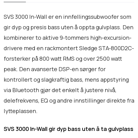
9
l
a
9
SVS 3000 In-Wall er en innfellingssubwoofer som
n
0
gir dyp og presis bass uten å oppta gulvplass. Den
t
t
kombinerer to aktive 9-tommers high-excursion-
a
i
l
drivere med en rackmontert Sledge STA-800D2C-
l
l
forsterker på 800 watt RMS og over 2500 watt
k
peak. Den avanserte DSP-en sørger for
r
kontrollert og slagkraftig bass, mens appstyring
4
via Bluetooth gjør det enkelt å justere nivå,
1
delefrekvens, EQ og andre innstillinger direkte fra
.
lytteplassen.
9
9
SVS 3000 In-Wall gir dyp bass uten å ta gulvplass
0