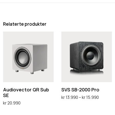
Relaterte produkter
A
S
u
V
d
S
i
S
o
B
v
-
e
2
c
0
Audiovector QR Sub
SVS SB-2000 Pro
SE
t
0
P
kr
13.990
–
kr
15.990
kr
20.990
o
0
r
Velg alternativ
D
Velg alternativ
r
P
i
D