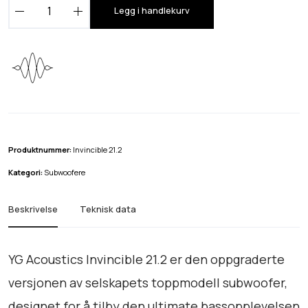
Y
Legg i handlekurv
G
A
c
o
u
s
t
i
Produktnummer:
Invincible 21.2
c
Kategori:
Subwoofere
s
I
Beskrivelse
Teknisk data
n
v
i
YG Acoustics Invincible 21.2 er den oppgraderte
n
versjonen av selskapets toppmodell subwoofer,
c
designet for å tilby den ultimate bassopplevelsen
i