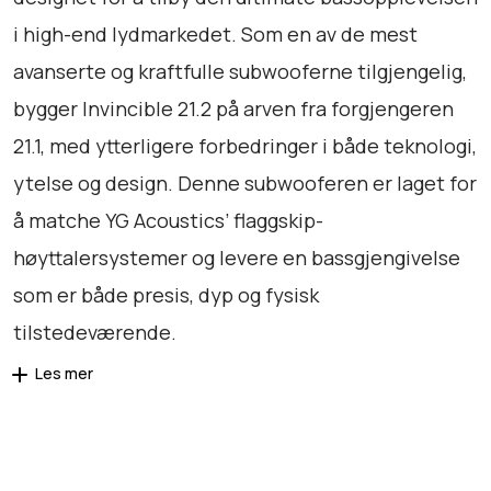
b
i high-end lydmarkedet. Som en av de mest
l
avanserte og kraftfulle subwooferne tilgjengelig,
e
bygger Invincible 21.2 på arven fra forgjengeren
2
1
21.1, med ytterligere forbedringer i både teknologi,
.
ytelse og design. Denne subwooferen er laget for
2
å matche YG Acoustics’ flaggskip-
a
n
høyttalersystemer og levere en bassgjengivelse
t
som er både presis, dyp og fysisk
a
tilstedeværende.
l
l
Les mer