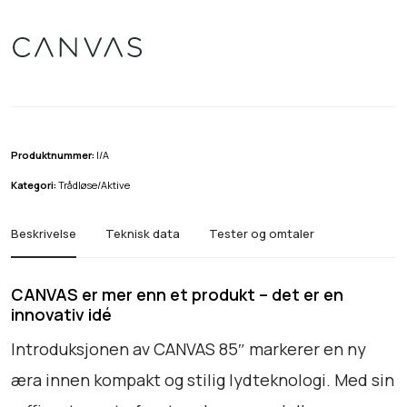
å
n
d
v
e
a
:
s
8
k
5
r
"
Produktnummer:
I/A
a
4
Kategori:
Trådløse/Aktive
n
4
t
Beskrivelse
Teknisk data
Tester og omtaler
.
a
1
l
l
9
CANVAS er mer enn et produkt – det er en
innovativ idé
0
t
Introduksjonen av CANVAS 85″ markerer en ny
i
æra innen kompakt og stilig lydteknologi. Med sin