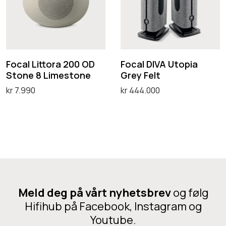
a
a
G
a
l
l
r
g
L
D
ø
e
i
I
n
3
t
V
Focal Littora 200 OD
Focal DIVA Utopia
n
L
Stone 8 Limestone
Grey Felt
t
A
i
kr
7.990
kr
444.000
o
U
v
Legg i handlekurv
Ta kontakt!
r
t
e
a
o
2
p
0
i
0
a
O
G
Meld deg på vårt nyhetsbrev
og følg
D
r
Hifihub på Facebook, Instagram og
S
e
Youtube.