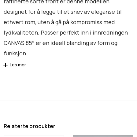
l
raffinerte sorte front er denne modellen
k
designet for å legge til et snev av eleganse til
r
ethvert rom, uten å gå på kompromiss med
lydkvaliteten. Passer perfekt inn i innredningen
5
CANVAS 85″ er en ideell blanding av form og
8
funksjon.
.
9
Les mer
9
0
Relaterte produkter