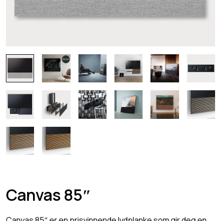
Canvas 85″
Canvas 85″ er en prisvinnende lydplanke som gir deg en