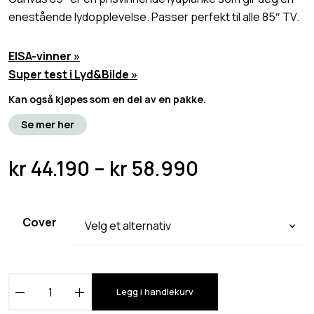
enestående lydopplevelse. Passer perfekt til alle 85″ TV.
EISA-vinner »
Super test i Lyd&Bilde »
Kan også kjøpes som en del av en pakke.
Se mer her
P
kr
44.190
–
kr
58.990
r
i
Cover
s
o
m
C
r
Legg i handlekurv
a