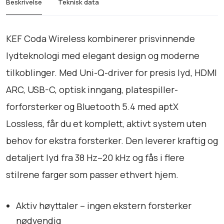
s
r
Beskrivelse
Teknisk data
l
v
:
e
a
k
s
KEF Coda Wireless kombinerer prisvinnende
r
r
s
lydteknologi med elegant design og moderne
-
:
D
tilkoblinger. Med Uni-Q-driver for presis lyd, HDMI
k
9
e
ARC, USB-C, optisk inngang, platespiller-
r
.
m
5
forforsterker og Bluetooth 5.4 med aptX
o
1
9
Lossless, får du et komplett, aktivt system uten
a
0
0
n
behov for ekstra forsterker. Den leverer kraftig og
t
.
.
detaljert lyd fra 38 Hz–20 kHz og fås i flere
a
9
stilrene farger som passer ethvert hjem.
l
9
l
0
Aktiv høyttaler – ingen ekstern forsterker
.
nødvendig