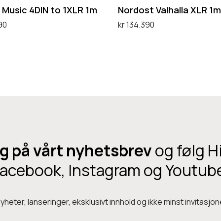
l
 Music 4DIN to 1XLR 1m
Nordost Valhalla XLR 1m
h
90
kr
134.390
a
handlekurv
Legg i handlekurv
l
l
a
X
L
R
1
g på vårt nyhetsbrev
og følg H
m
acebook, Instagram og Youtub
heter, lanseringer, eksklusivt innhold og ikke minst invitasjone