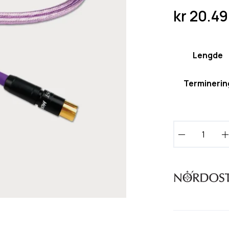
kr
20.49
Lengde
Terminerin
N
o
r
d
o
s
t
F