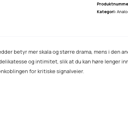
r
Produktnumme
e
Kategori:
Analo
y
2
s
i
g
dder betyr mer skala og større drama, mens i den an
n
ikatesse og intimitet, slik at du kan høre lenger inn
a
l
koblingen for kritiske signalveier.
k
a
b
e
l
a
n