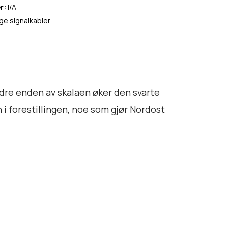
2
r:
I/A
0
ge signalkabler
.
4
9
0
t
dre enden av skalaen øker den svarte
i
 i forestillingen, noe som gjør Nordost
l
k
r
3
5
.