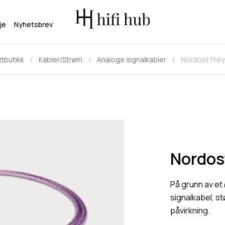
je
Nyhetsbrev
tbutikk
Kabler/Strøm
Analoge signalkabler
Nordost Frey
Nordos
På grunn av et 
signalkabel, st
påvirkning.