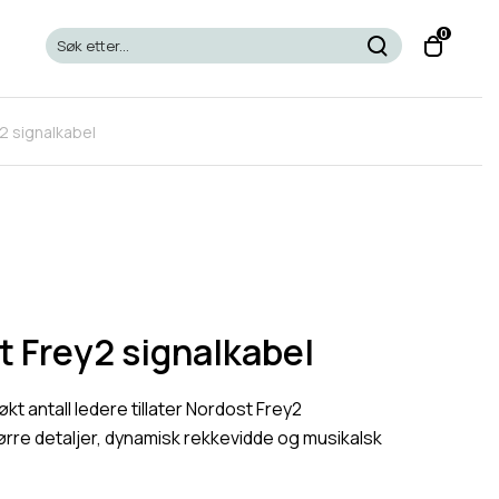
T
0
o
g
g
2 signalkabel
l
e
c
a
r
t
m
o
t Frey2 signalkabel
d
a
økt antall ledere tillater Nordost Frey2
l
ørre detaljer, dynamisk rekkevidde og musikalsk