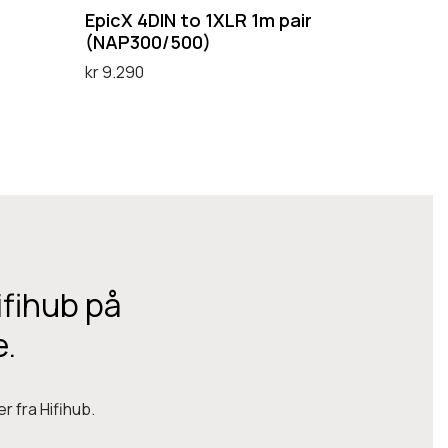
t
EpicX 4DIN to 1XLR 1m pair
o
(NAP300/500)
1
kr
9.290
X
Legg i handlekurv
L
R
1
m
p
a
ifihub på
i
e.
r
(
N
r fra Hifihub.
A