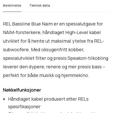
.
B
Beskrivelse
Teknisk data
9
l
9
u
e
0
REL Bassline Blue Naim er en spesialutgave for
N
t
NAIM-forsterkere, håndlaget High-Level kabel
a
i
utviklet for å hente ut maksimal ytelse fra REL-
i
l
m
subwoofere. Med oksygenfritt kobber,
k
C
spesialutviklet filter og presis Speakon-tilkobling
r
a
leverer den dypere, renere og mer presis bass –
b
l
8
perfekt for både musikk og hjemmekino.
e
.
a
Nøkkelfunksjoner
4
n
9
Håndlaget kabel produsert etter RELs
t
0
spesifikasjoner
a
l