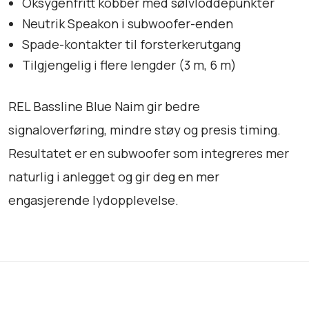
Oksygenfritt kobber med sølvloddepunkter
l
Neutrik Speakon i subwoofer-enden
Spade-kontakter til forsterkerutgang
Tilgjengelig i flere lengder (3 m, 6 m)
REL Bassline Blue Naim gir bedre
signaloverføring, mindre støy og presis timing.
Resultatet er en subwoofer som integreres mer
naturlig i anlegget og gir deg en mer
engasjerende lydopplevelse.