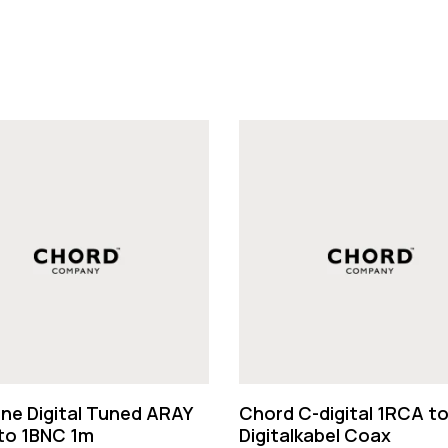
C
h
o
r
d
C
-
d
i
g
ne Digital Tuned ARAY
Chord C-digital 1RCA t
to 1BNC 1m
i
Digitalkabel Coax