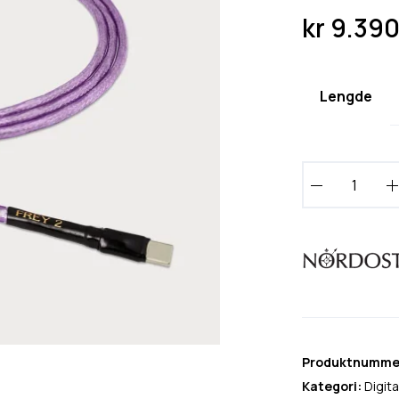
kr
9.39
Lengde
N
o
r
d
o
s
t
F
r
Produktnumme
e
Kategori:
Digita