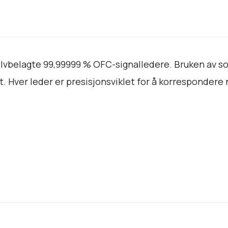
y
2
U
S
B
ølvbelagte 99,99999 % OFC-signalledere. Bruken av so
a
t. Hver leder er presisjonsviklet for å korrespondere
n
t
a
l
l