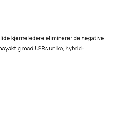
9
.
3
9
0
lide kjerneledere eliminerer de negative
t
 nøyaktig med USBs unike, hybrid-
i
l
k
r
1
6
.
5