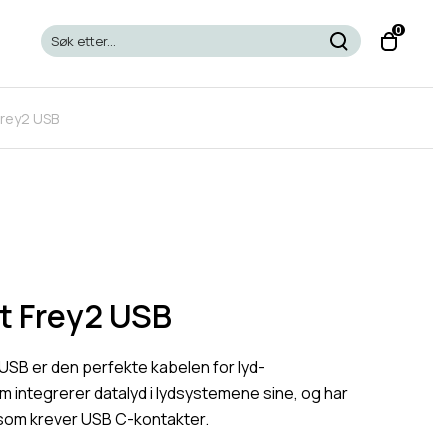
T
0
o
g
g
Frey2 USB
l
e
c
a
r
t
m
o
t Frey2 USB
d
a
USB er den perfekte kabelen for lyd-
l
m integrerer datalyd i lydsystemene sine, og har
om krever USB C-kontakter.