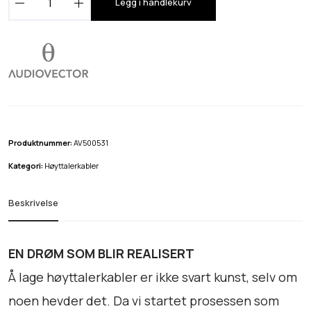
Legg i handlekurv
u
d
i
o
v
e
c
t
Produktnummer:
AV500531
o
Kategori:
Høyttalerkabler
r
Z
Beskrivelse
E
R
O
EN DRØM SOM BLIR REALISERT
S
Å lage høyttalerkabler er ikke svart kunst, selv om
i
noen hevder det. Da vi startet prosessen som
g