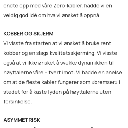
n
endte opp med våre Zero-kabler, hadde vi en
a
veldig god idé om hva vi ønsket å oppnå.
t
u
r
KOBBER OG SKJERM
e
Vi visste fra starten at vi ønsket å bruke rent
2
kobber og en slags kvalitetsskjerming. Vi visste
x
også at vi ikke ønsket å svekke dynamikken til
3
,
høyttalerne våre – tvert imot: Vi hadde en anelse
1
om at de fleste kabler fungerer som «bremser» i
5
stedet for å kaste lyden på høyttalerne uten
m
a
forsinkelse.
n
t
ASYMMETRISK
a