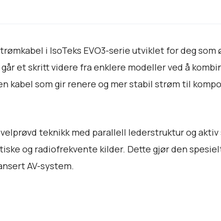
q
u
e
l
ømkabel i IsoTeks EVO3-serie utviklet for deg som øn
P
o
går et skritt videre fra enklere modeller ved å komb
w
r en kabel som gir renere og mer stabil strøm til kom
e
r
C
a
elprøvd teknikk med parallell lederstruktur og akti
b
ske og radiofrekvente kilder. Dette gjør den spesielt
l
avansert AV-system.
e
C
1
9
a