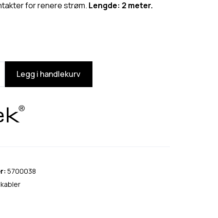
ntakter for renere strøm.
Lengde: 2 meter.
Legg i handlekurv
r:
5700038
kabler