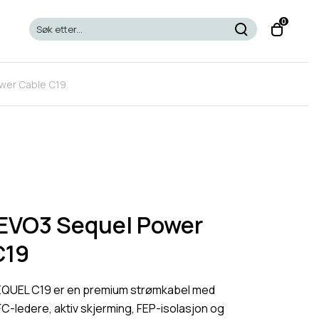
T
0
o
g
g
wer Cable C19
l
e
c
a
r
t
m
o
 EVO3 Sequel Power
d
C19
a
l
EQUEL C19 er en premium strømkabel med
C-ledere, aktiv skjerming, FEP-isolasjon og