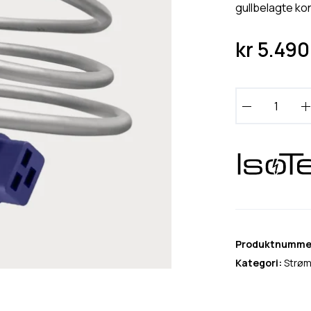
gullbelagte ko
kr
5.490
I
s
o
T
e
k
E
V
O
Produktnumme
3
Kategori:
Strøm
S
e