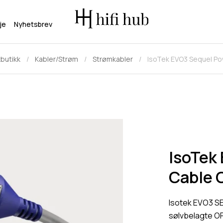
je
Nyhetsbrev
butikk
Kabler/Strøm
Strømkabler
IsoTek EVO3 Sequel Po
IsoTek
Cable 
Isotek EVO3 S
sølvbelagte OF