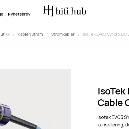
je
Nyhetsbrev
utikk
Kabler/Strøm
Strømkabler
IsoTek EVO3 Syncro DC 
IsoTek
Cable 
Isotek EVO3 S
kansellering, 