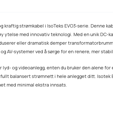
n
c
r
o
g kraftig strømkabel i IsoTeks EVO3-serie. Denne ka
D
C
øy ytelse med innovativ teknologi. Med en unik DC-k
B
reduserer eller dramatisk demper transformatorbrummi
l
i- og AV-systemer ved å sørge for en renere, mer stabi
o
c
k
r lyd- og videoanlegg, enten du bruker den alene f
C
ullt balansert strømnett i hele anlegget ditt. Isote
a
met med minimal ekstra innsats.
b
l
e
C
1