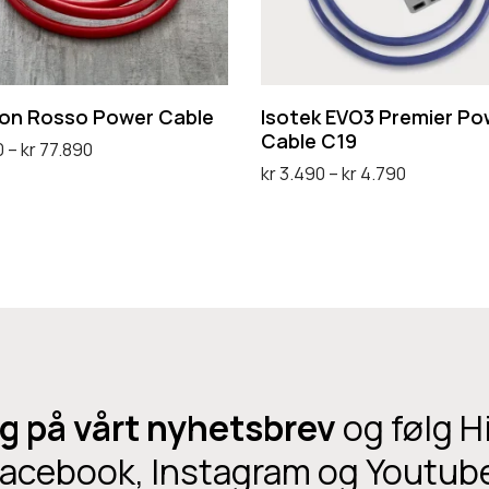
E
V
O
3
on Rosso Power Cable
Isotek EVO3 Premier Po
P
Cable C19
P
0
–
kr
77.890
r
P
kr
3.490
–
kr
4.790
r
ternativ
e
r
Velg alternativ
i
D
m
i
s
e
i
s
o
t
e
o
m
t
r
m
r
e
P
r
å
p
o
å
d
g på vårt nyhetsbrev
og følg H
r
w
d
e
o
acebook, Instagram og Youtub
e
e
:
d