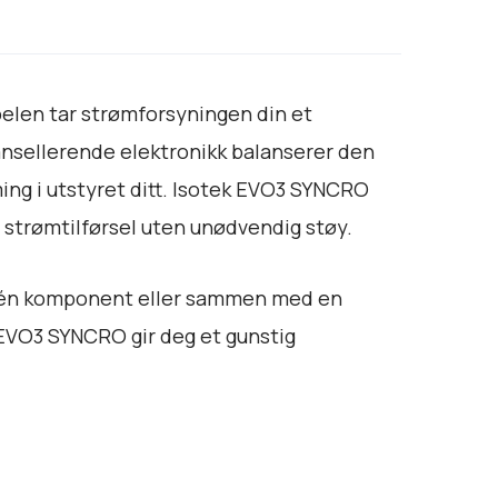
belen tar strømforsyningen din et
ansellerende elektronikk balanserer den
ng i utstyret ditt. Isotek EVO3 SYNCRO
l strømtilførsel uten unødvendig støy.
or én komponent eller sammen med en
k EVO3 SYNCRO gir deg et gunstig