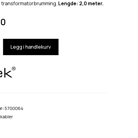
 transformatorbrumming.
Lengde: 2,0 meter.
90
Legg i handlekurv
r:
5700064
kabler