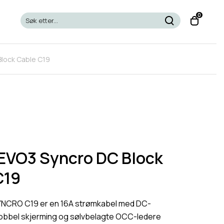
T
0
o
g
g
Block Cable C19
l
e
c
a
r
t
m
o
 EVO3 Syncro DC Block
d
C19
a
l
YNCRO C19 er en 16A strømkabel med DC-
dobbel skjerming og sølvbelagte OCC-ledere