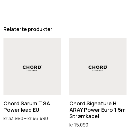
Relaterte produkter
C
C
h
h
o
o
r
r
d
d
S
S
a
i
r
g
Chord Sarum T SA
Chord Signature H
Power lead EU
ARAY Power Euro 1.5m
u
n
Strømkabel
P
kr
33.990
–
kr
46.490
m
a
kr
15.090
r
Velg alternativ
T
t