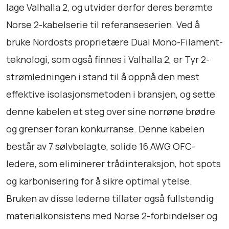
t
lage Valhalla 2, og utvider derfor deres berømte
o
i
r
Norse 2-kabelserie til referanseserien. Ved å
l
d
bruke Nordosts proprietære Dual Mono-Filament-
k
a
teknologi, som også finnes i Valhalla 2, er Tyr 2-
n
r
t
strømledningen i stand til å oppnå den mest
a
6
effektive isolasjonsmetoden i bransjen, og sette
l
8
denne kabelen et steg over sine norrøne brødre
l
.
og grenser foran konkurranse. Denne kabelen
7
består av 7 sølvbelagte, solide 16 AWG OFC-
9
ledere, som eliminerer trådinteraksjon, hot spots
0
og karbonisering for å sikre optimal ytelse.
Bruken av disse lederne tillater også fullstendig
materialkonsistens med Norse 2-forbindelser og