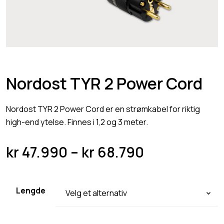
Nordost TYR 2 Power Cord
Nordost TYR 2 Power Cord er en strømkabel for riktig
high-end ytelse. Finnes i 1,2 og 3 meter.
P
kr
47.990
–
kr
68.790
r
i
Lengde
s
o