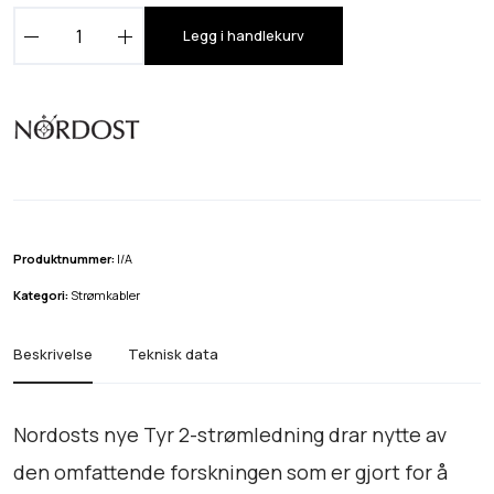
m
N
r
Legg i handlekurv
o
å
r
d
d
e
o
:
s
t
k
T
r
Y
Produktnummer:
I/A
R
4
Kategori:
Strømkabler
2
7
P
Beskrivelse
Teknisk data
.
o
9
w
e
9
Nordosts nye Tyr 2-strømledning drar nytte av
r
0
den omfattende forskningen som er gjort for å
C