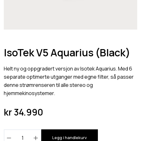
IsoTek V5 Aquarius (Black)
Helt ny og oppgradert versjon av Isotek Aquarius. Med 6
separate optimerte utganger med egne filter, så passer
denne strømrenseren til alle stereo og
hjemmekinosystemer.
kr
34.990
I
Legg i handlekurv