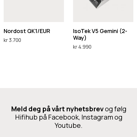
u
-
o
e
r
g
W
s
k
o
a
t
V
d
y
Q
5
Nordost QK1/EUR
IsoTek V5 Gemini (2-
u
Way)
K
G
kr
3.700
k
kr
4.990
1
e
Legg i handlekurv
t
Legg i handlekurv
/
m
e
E
i
t
U
n
h
R
i
a
(
r
2
f
Meld deg på vårt nyhetsbrev
og følg
-
Hifihub på Facebook, Instagram og
l
W
Youtube.
e
a
r