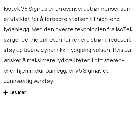
a
Isotek V5 Sigmas er en avansert strømrenser som
n
er utviklet for å forbedre ytelsen til high-end
t
lydanlegg. Med den nyeste teknologien fra IsoTek
a
l
sørger denne enheten for renere strøm, redusert
l
støy og bedre dynamikk i lydgjengivelsen. Hvis du
ønsker å maksimere lydkvaliteten i ditt stereo-
eller hjemmekinoanlegg, er V5 Sigmas et
uunnværlig verktøy.
Les mer