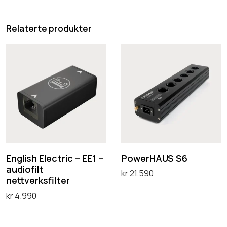
Relaterte produkter
E
P
n
o
g
w
l
e
i
r
s
H
h
A
E
U
English Electric – EE1 –
PowerHAUS S6
audiofilt
l
S
kr
21.590
nettverksfilter
e
S
Legg i handlekurv
kr
4.990
c
6
Legg i handlekurv
t