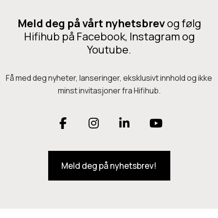
u
l
s
t
Meld deg på vårt nyhetsbrev
og følg
(
Hifihub på Facebook, Instagram og
n
B
Youtube.
e
l
t
a
Få med deg nyheter, lanseringer, eksklusivt innhold og ikke
t
c
minst invitasjoner fra Hifihub.
v
k
e
)
F
I
L
Y
r
k
a
n
i
o
s
Meld deg på nyhetsbrev!
c
s
n
u
f
i
e
t
k
T
l
t
b
a
e
u