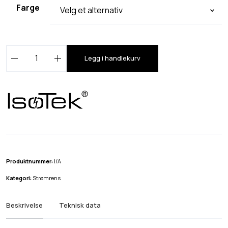
Farge
I
Legg i handlekurv
s
o
T
e
k
V
5
S
Produktnummer:
I/A
i
Kategori:
Strømrens
g
m
Beskrivelse
Teknisk data
a
s