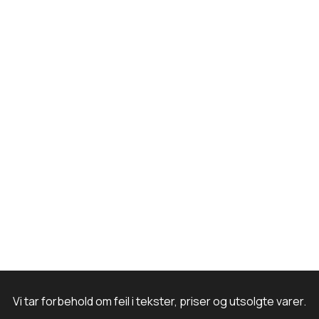
o
r
I
e
k
a
n
m
Vi tar forbehold om feil i tekster, priser og utsolgte varer.