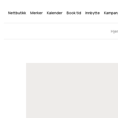
Nettbutikk
Merker
Kalender
Book tid
Innbytte
Kampan
Hje