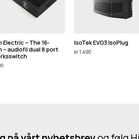
k
E
V
O
3
h Electric – The 16-
IsoTek EVO3 IsoPlug
 – audiofil dual 8 port
I
kr
1.490
erksswitch
s
Legg i handlekurv
90
o
handlekurv
P
l
u
g
g på vårt nyhetsbrev
og følg H