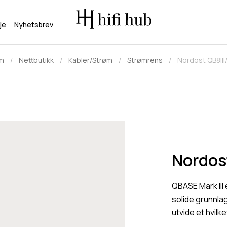
je
Nyhetsbrev
m
Nettbutikk
Kabler/Strøm
Strømrens
Nordost QB8III
Nordos
QBASE Mark III
solide grunnla
utvide et hvil