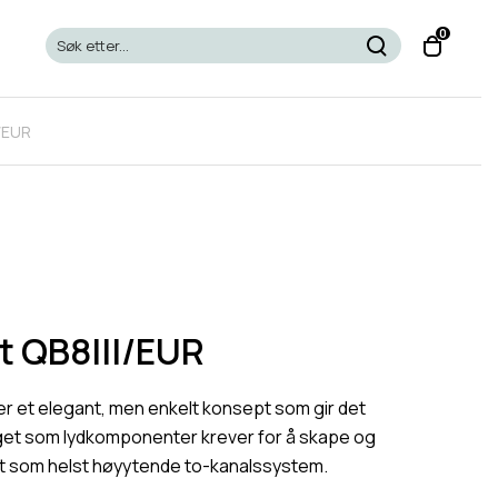
T
0
o
g
g
/EUR
l
e
c
a
r
t
m
o
t QB8III/EUR
d
a
 er et elegant, men enkelt konsept som gir det
l
get som lydkomponenter krever for å skape og
ket som helst høyytende to-kanalssystem.