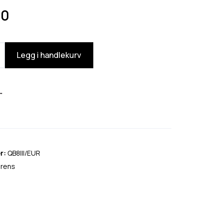
00
Legg i handlekurv
r:
QB8III/EUR
rens