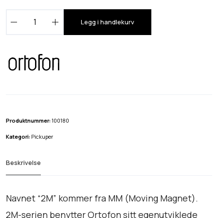
O
Legg i handlekurv
r
t
o
f
o
n
2
M
Produktnummer:
100180
B
Kategori:
Pickuper
l
a
Beskrivelse
c
k
V
Navnet “2M” kommer fra MM (Moving Magnet).
e
2M-serien benytter Ortofon sitt egenutviklede