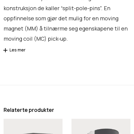
r
konstruksjon de kaller “split-pole-pins”. En
s
o
oppfinnelse som gjør det mulig for en moving
a
magnet (MM) å tilnærme seg egenskapene til en
n
moving coil (MC) pick-up.
t
a
Les mer
l
l
Relaterte produkter
O
O
r
r