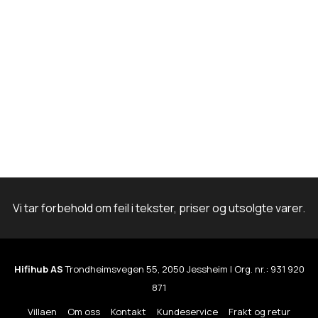
m
Vi tar forbehold om feil i tekster, priser og utsolgte varer.
Hifihub AS
Trondheimsvegen 55, 2050 Jessheim | Org. nr.: 931 920
871
Villaen
Om oss
Kontakt
Kundeservice
Frakt og retur