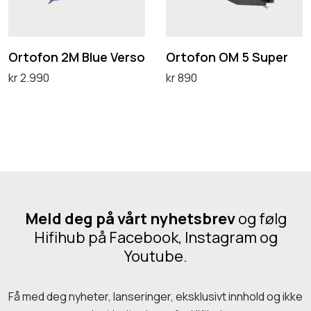
o
o
o
n
n
n
2
O
Ortofon 2M Blue Verso
Ortofon OM 5 Super
o
M
M
kr
2.990
kr
890
B
5
Legg i handlekurv
Legg i handlekurv
l
S
u
u
e
p
V
e
e
r
Meld deg på vårt nyhetsbrev
og følg
r
Hifihub på Facebook, Instagram og
s
Youtube.
o
Få med deg nyheter, lanseringer, eksklusivt innhold og ikke