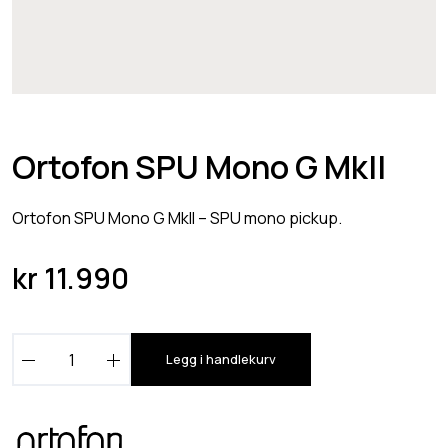
Ortofon SPU Mono G MkII
Ortofon SPU Mono G MkII – SPU mono pickup.
kr
11.990
O
Legg i handlekurv
r
t
o