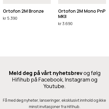
n
n
u
2
2
Ortofon 2M Bronze
Ortofon 2M Mono PnP
p
MKII
M
M
kr
5.390
kr
3.690
B
M
Legg i handlekurv
Legg i handlekurv
r
o
o
n
n
o
z
P
e
n
P
Meld deg på vårt nyhetsbrev
og følg
M
Hifihub på Facebook, Instagram og
K
Youtube.
I
I
Få med deg nyheter, lanseringer, eksklusivt innhold og ikke
minst invitasjoner fra Hifihub.