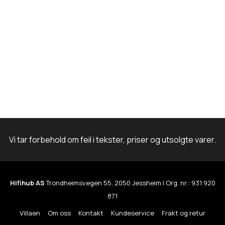
Vi tar forbehold om feil i tekster, priser og utsolgte varer.
Hifihub AS
Trondheimsvegen 55, 2050 Jessheim | Org. nr.: 931 920
871
Villaen
Om oss
Kontakt
Kundeservice
Frakt og retur