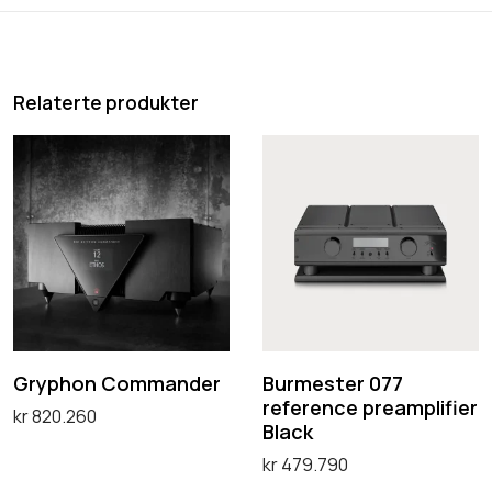
Relaterte produkter
G
B
r
u
y
r
p
m
h
e
o
s
n
t
C
e
Gryphon Commander
Burmester 077
reference preamplifier
o
r
kr
820.260
Black
m
0
Legg i handlekurv
kr
479.790
m
7