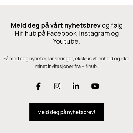
H
K
p
e
E
I
l
p
s
I
Meld deg på vårt nyhetsbrev
i
og følg
r
t
Hifihub på Facebook, Instagram og
f
o
r
Youtube.
i
d
e
e
u
a
Få med deg nyheter, lanseringer, eksklusivt innhold og ikke
r
k
m
minst invitasjoner fra Hifihub.
B
t
e
l
e
r
F
I
L
Y
a
t
/
c
h
a
n
i
o
p
k
a
r
Meld deg på nyhetsbrev!
c
s
n
u
r
e
f
e
t
k
T
l