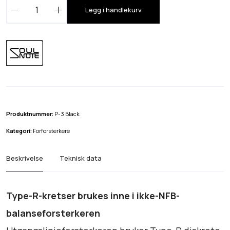
S
Legg i handlekurv
o
u
l
n
o
t
e
P
Produktnummer:
P-3 Black
-
Kategori:
Forforsterkere
3
B
Beskrivelse
Teknisk data
l
a
c
Type-R-kretser brukes inne i ikke-NFB-
k
balanseforsterkeren
a