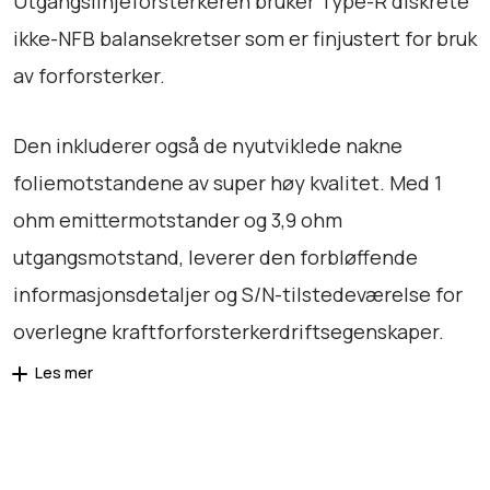
Utgangslinjeforsterkeren bruker Type-R diskrete
n
t
ikke-NFB balansekretser som er finjustert for bruk
a
av forforsterker.
l
l
Den inkluderer også de nyutviklede nakne
foliemotstandene av super høy kvalitet. Med 1
ohm emittermotstander og 3,9 ohm
utgangsmotstand, leverer den forbløffende
informasjonsdetaljer og S/N-tilstedeværelse for
overlegne kraftforforsterkerdriftsegenskaper.
Les mer