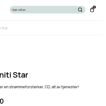
T
0
o
g
g
i Star
l
e
c
a
r
t
m
o
iti Star
d
a
 er en strømmeforsterker, CD, alt av tjenester!
l
0