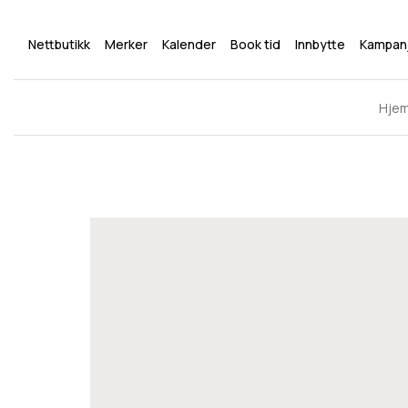
Nettbutikk
Merker
Kalender
Book tid
Innbytte
Kampan
Hje