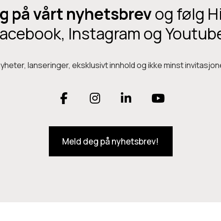
g på vårt nyhetsbrev
og følg H
e
d
acebook, Instagram og Youtub
heter, lanseringer, eksklusivt innhold og ikke minst invitasjone
F
I
L
Y
a
n
i
o
Meld deg på nyhetsbrev!
c
s
n
u
e
t
k
T
b
a
e
u
o
g
d
b