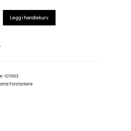
Legg i handlekurv
r:
107653
rerte Forsterkere