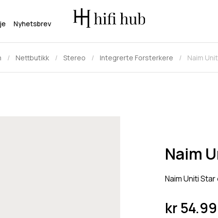
je
Nyhetsbrev
m
Nettbutikk
Stereo
Integrerte Forsterkere
Naim Unit
Naim Un
Naim Uniti Star
kr
54.99