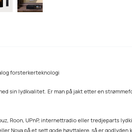
a
l
l
log forsterkerteknologi
med sin lydkvalitet. Er man på jakt etter en strømme
z, Roon, UPnP, internettradio eller tredjeparts lydki
ller Nova på et sett gode høyttalere, så er godlyden k