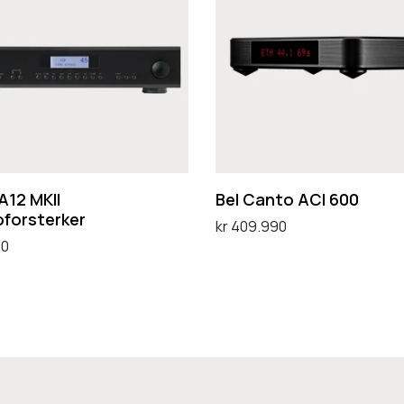
l
C
a
n
t
o
A
C
A12 MKII
Bel Canto ACI 600
oforsterker
I
kr
409.990
6
90
Legg i handlekurv
0
ternativ
0