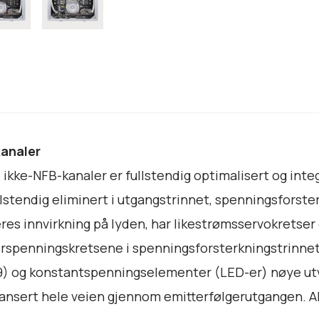
v
e
r
a
n
t
a
l
kanaler
l
kke-NFB-kanaler er fullstendig optimalisert og integr
lstendig eliminert i utgangstrinnet, spenningsforster
es innvirkning på lyden, har likestrømsservokretser o
spenningskretsene i spenningsforsterkningstrinnet
 og konstantspenningselementer (LED-er) nøye utval
lansert hele veien gjennom emitterfølgerutgangen. Alt