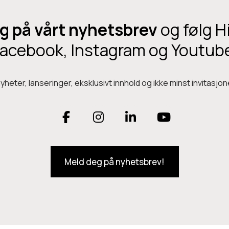
g på vårt nyhetsbrev
og følg H
acebook, Instagram og Youtub
heter, lanseringer, eksklusivt innhold og ikke minst invitasjone
F
I
L
Y
a
n
i
o
Meld deg på nyhetsbrev!
c
s
n
u
e
t
k
T
b
a
e
u