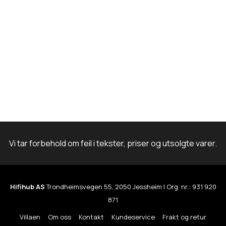
Vi tar forbehold om feil i tekster, priser og utsolgte varer.
Hifihub AS
Trondheimsvegen 55, 2050 Jessheim | Org. nr.: 931 920
871
Villaen
Om oss
Kontakt
Kundeservice
Frakt og retur