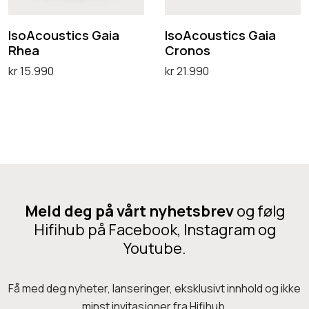
u
u
C
C
s
s
IsoAcoustics Gaia
IsoAcoustics Gaia
a
a
Rhea
Cronos
t
t
b
b
kr
15.990
kr
21.990
i
i
l
l
Legg i handlekurv
Legg i handlekurv
c
c
e
e
s
s
–
R
G
G
R
-
a
a
8
S
i
i
2
e
a
a
x
r
Meld deg på vårt nyhetsbrev
og følg
R
C
5
i
Hifihub på Facebook, Instagram og
h
r
m
e
Youtube.
e
o
s
a
n
2
Få med deg nyheter, lanseringer, eksklusivt innhold og ikke
o
minst invitasjoner fra Hifihub.
x