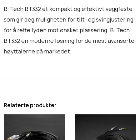
a
B-Tech BT332 et kompakt og effektivt veggfeste
l
som gir deg muligheten for tilt- og svingjustering
l
for å rette lyden mot ønsket plassering. B-Tech
BT332 en moderne løsning for de mest avanserte
høyttalerne på markedet.
Relaterte produkter
A
A
u
u
d
d