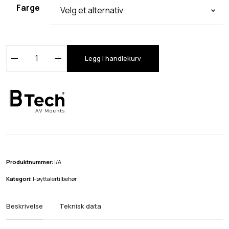
Farge
B
Legg i handlekurv
-
T
e
c
h
B
T
3
Produktnummer:
I/A
3
Kategori:
Høyttalertilbehør
2
a
Beskrivelse
Teknisk data
n
t