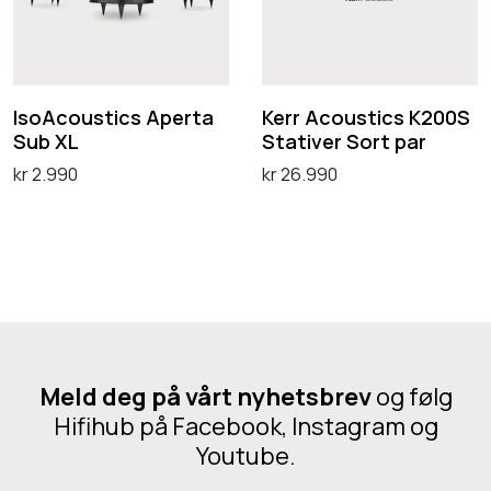
c
A
t
e
r
o
c
a
d
o
u
o
3
i
d
s
u
IsoAcoustics Aperta
Kerr Acoustics K200S
0
s
u
Sub XL
Stativer Sort par
t
s
0
k
k
kr
2.990
kr
26.990
i
t
G
t
Legg i handlekurv
Legg i handlekurv
c
i
a
e
s
c
i
t
A
s
a
h
p
K
I
a
e
2
r
r
0
f
Meld deg på vårt nyhetsbrev
og følg
t
0
Hifihub på Facebook, Instagram og
l
a
S
Youtube.
e
S
S
r