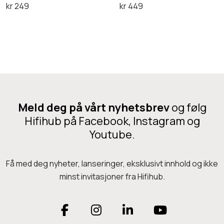
kr
249
kr
449
v
j
s
e
Legg i handlekurv
Legg i handlekurv
i
j
e
S
k
e
C
t
–
W
D
a
L
a
r
y
d
s
d
e
Meld deg på vårt nyhetsbrev
og følg
e
n
Hifihub på Facebook, Instagram og
n
i
Youtube.
A
u
v
s
Få med deg nyheter, lanseringer, eksklusivt innhold og ikke
S
&
minst invitasjoner fra Hifihub.
n
G
ø
e
F
I
L
Y
C
j