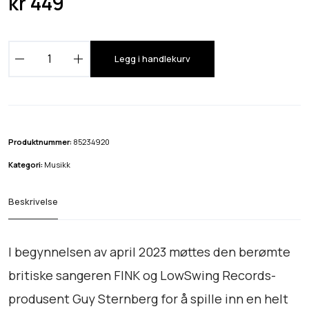
kr
449
F
Legg i handlekurv
i
n
k
,
T
Produktnummer:
85234920
h
Kategori:
Musikk
e
L
Beskrivelse
o
w
s
I begynnelsen av april 2023 møttes den berømte
w
britiske sangeren FINK og LowSwing Records-
i
produsent Guy Sternberg for å spille inn en helt
n