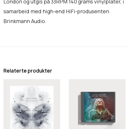
London og utgis på 33RPM 140 grams vinylplater, i
samarbeid med high-end HiFi-produsenten
Brinkmann Audio.
Relaterte produkter
A
K
n
e
e
i
t
t
t
h
e
E