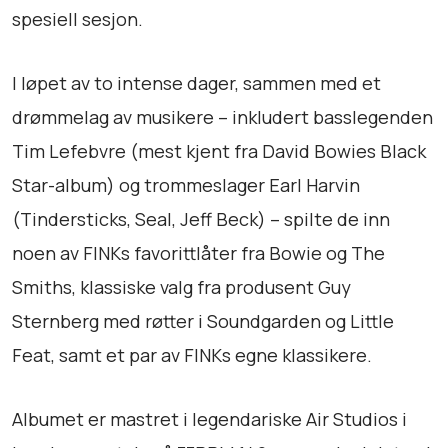
g
spesiell sesjon.
S
e
I løpet av to intense dager, sammen med et
s
drømmelag av musikere – inkludert basslegenden
s
i
Tim Lefebvre (mest kjent fra David Bowies Black
o
Star-album) og trommeslager Earl Harvin
n
(Tindersticks, Seal, Jeff Beck) – spilte de inn
s
a
noen av FINKs favorittlåter fra Bowie og The
n
Smiths, klassiske valg fra produsent Guy
t
Sternberg med røtter i Soundgarden og Little
a
l
Feat, samt et par av FINKs egne klassikere.
l
Albumet er mastret i legendariske Air Studios i