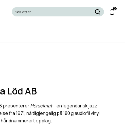
T
0
o
g
g
l
e
c
a
r
t
m
o
a Löd AB
d
a
B presenterer
Hörselmat
– en legendarisk jazz-
l
se fra 1971, nå tilgjengelig på 180 g audiofil vinyl
, håndnummerert opplag.