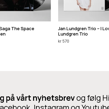
d
g
r
e
d Saga The Space
Jan Lundgren Trio – I Lo
een
n
Lundgren Trio
T
kr
570
r
handlekurv
Legg i handlekurv
i
o
–
I
L
o
g på vårt nyhetsbrev
og følg H
v
acebook, Instagram og Youtub
e