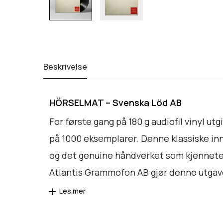
Beskrivelse
HÖRSELMAT – Svenska Löd AB
For første gang på 180 g audiofil vinyl ut
på 1000 eksemplarer. Denne klassiske inns
og det genuine håndverket som kjenneteg
Atlantis Grammofon AB gjør denne utgave
Les mer