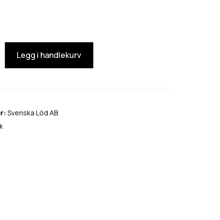
Legg i handlekurv
r:
Svenska Löd AB
k