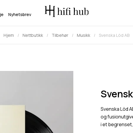
je
Nyhetsbrev
Hjem
Nettbutikk
Tilbehør
Musikk
Svenska Löd AB
Svensk
Svenska Löd A
og fusionutgivel
i et begrenset