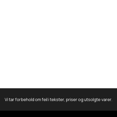
k
a
n
m
Vi tar forbehold om feil i tekster, priser og utsolgte varer.