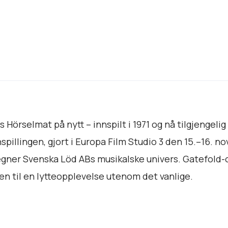
t
a
l
l
gis Hörselmat på nytt – innspilt i 1971 og nå tilgjeng
pillingen, gjort i Europa Film Studio 3 den 15.–16. n
ner Svenska Löd ABs musikalske univers. Gatefold-o
n til en lytteopplevelse utenom det vanlige.