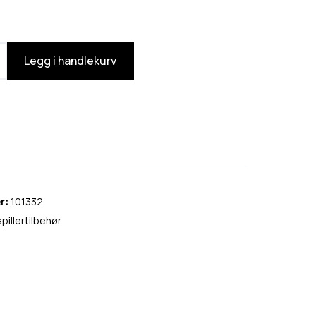
Legg i handlekurv
r:
101332
pillertilbehør