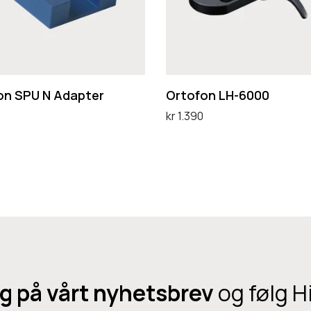
o
n
L
H
-
on SPU N Adapter
Ortofon LH-6000
6
kr
1.390
0
handlekurv
Legg i handlekurv
0
0
g på vårt nyhetsbrev
og følg H