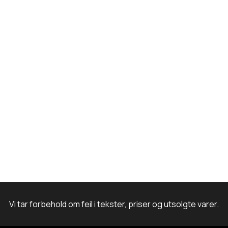
k
a
n
m
Vi tar forbehold om feil i tekster, priser og utsolgte varer.