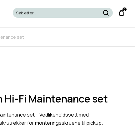
T
0
o
g
g
ntenance set
l
e
c
a
r
t
m
o
n Hi-Fi Maintenance set
d
a
Maintenance set – Vedlikeholdssett med
l
 skrutrekker for monteringsskruene til pickup.