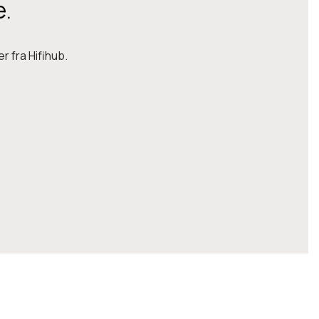
e.
r fra Hifihub.