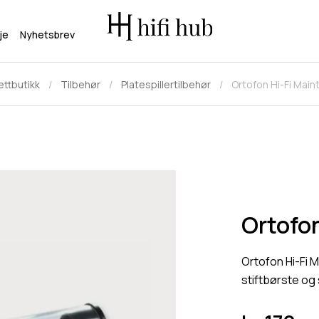
je
Nyhetsbrev
ettbutikk
Tilbehør
Platespillertilbehør
Ortofon Hi-Fi Mai
Ortofo
Ortofon Hi-Fi 
stiftbørste og