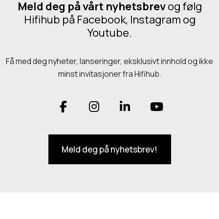
r
p
Meld deg på vårt nyhetsbrev
og følg
i
f
r
Hifihub på Facebook, Instagram og
t
l
Youtube.
o
e
d
r
u
Få med deg nyheter, lanseringer, eksklusivt innhold og ikke
e
minst invitasjoner fra Hifihub.
k
v
t
a
F
I
L
Y
e
r
t
a
n
i
o
i
h
a
a
Meld deg på nyhetsbrev!
c
s
n
u
n
r
e
t
k
T
t
f
e
l
b
a
e
u
r
e