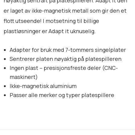
nøyaktig sentralt på platespilleren. Adapt it den
t
a
er laget av ikke-magnetisk metall som gir den et
l
flott utseende! I motsetning til billige
l
plastløsninger er Adapt it uknuselig.
Adapter for bruk med 7-tommers singelplater
Sentrerer platen nøyaktig på platespilleren
Ingen plast – presisjonsfreste deler (CNC-
maskinert)
Ikke-magnetisk aluminium
Passer alle merker og typer platespillere