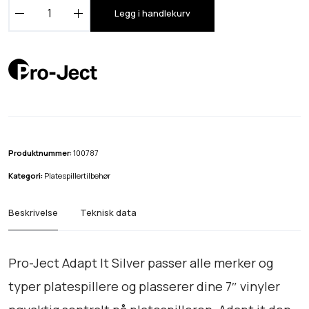
P
Legg i handlekurv
r
o
-
J
e
c
t
A
Produktnummer:
100787
d
Kategori:
Platespillertilbehør
a
p
Beskrivelse
Teknisk data
t
I
t
Pro-Ject Adapt It Silver passer alle merker og
a
typer platespillere og plasserer dine 7″ vinyler
n