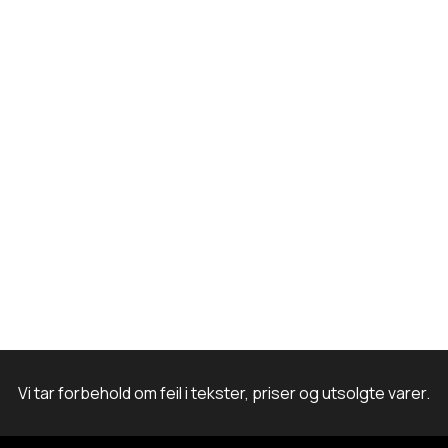
o
r
I
e
k
a
n
m
Vi tar forbehold om feil i tekster, priser og utsolgte varer.