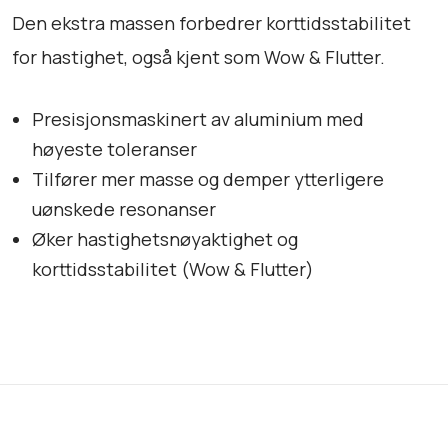
a
Den ekstra massen forbedrer korttidsstabilitet
n
for hastighet, også kjent som Wow & Flutter.
t
a
l
Presisjonsmaskinert av aluminium med
l
høyeste toleranser
Tilfører mer masse og demper ytterligere
uønskede resonanser
Øker hastighetsnøyaktighet og
korttidsstabilitet (Wow & Flutter)