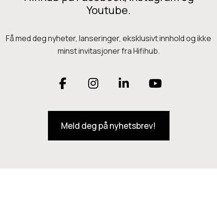
Youtube.
Få med deg nyheter, lanseringer, eksklusivt innhold og ikke
minst invitasjoner fra Hifihub.
F
I
L
Y
a
n
i
o
Meld deg på nyhetsbrev!
c
s
n
u
e
t
k
T
b
a
e
u
o
g
d
b