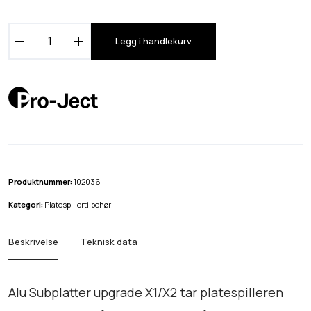
P
Legg i handlekurv
r
o
-
J
e
c
t
A
Produktnummer:
102036
l
Kategori:
Platespillertilbehør
u
S
Beskrivelse
Teknisk data
u
b
p
Alu Subplatter upgrade X1/X2 tar platespilleren
l