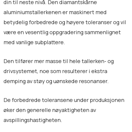
din til neste nivå. Den diamantskårne
a
aluminiumstallerkenen er maskinert med
t
t
betydelig forbedrede og høyere toleranser og vil
e
være en vesentlig oppgradering sammenlignet
r
med vanlige subplattere.
u
p
g
Den tilfører mer masse til hele tallerken- og
r
drivsystemet, noe som resulterer i ekstra
a
demping av støy og uønskede resonanser.
d
e
X
De forbedrede toleransene under produksjonen
1
øker den generelle nøyaktigheten av
/
X
avspillingshastigheten.
2