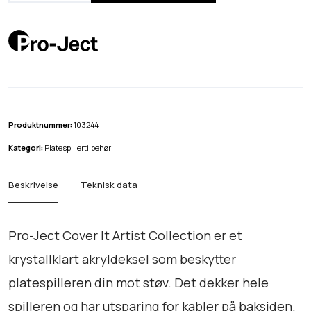
o
-
J
e
c
t
C
Produktnummer:
103244
o
Kategori:
Platespillertilbehør
v
e
Beskrivelse
Teknisk data
r
I
t
Pro-Ject Cover It Artist Collection er et
A
krystallklart akryldeksel som beskytter
r
platespilleren din mot støv. Det dekker hele
t
i
spilleren og har utsparing for kabler på baksiden.