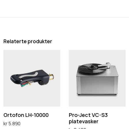
l
Relaterte produkter
O
P
r
r
t
o
o
-
f
J
o
e
n
c
L
t
Ortofon LH-10000
Pro-Ject VC-S3
platevasker
H
V
kr
5.890