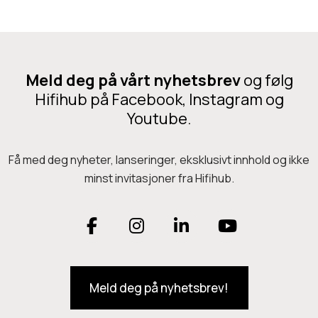
n
m
i
e
t
n
t
Meld deg på vårt nyhetsbrev
og følg
t
Hifihub på Facebook, Instagram og
o
Youtube.
o
l
Få med deg nyheter, lanseringer, eksklusivt innhold og ikke
minst invitasjoner fra Hifihub.
F
I
L
Y
a
n
i
o
Meld deg på nyhetsbrev!
c
s
n
u