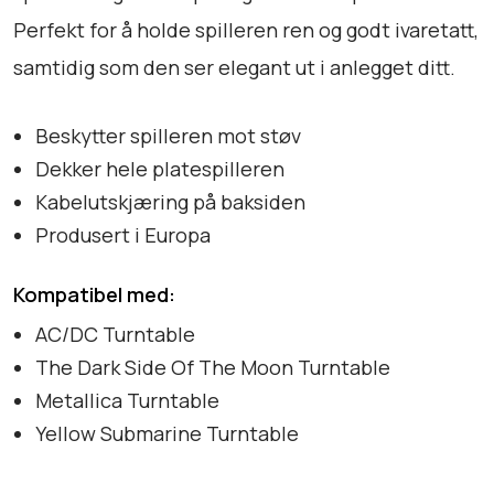
s
Perfekt for å holde spilleren ren og godt ivaretatt,
t
samtidig som den ser elegant ut i anlegget ditt.
C
o
l
Beskytter spilleren mot støv
l
Dekker hele platespilleren
e
Kabelutskjæring på baksiden
c
Produsert i Europa
t
i
Kompatibel med:
o
n
AC/DC Turntable
a
The Dark Side Of The Moon Turntable
n
Metallica Turntable
t
Yellow Submarine Turntable
a
l