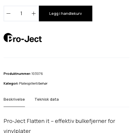
P
Legg i handlekurv
r
o
-
J
e
c
t
F
Produktnummer:
103076
l
Kategori:
Platespillertilbehør
a
t
Beskrivelse
Teknisk data
t
e
n
Pro-Ject Flatten it – effektiv bulkefjerner for
i
vinylplater