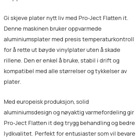
t
a
n
Gi skjeve plater nytt liv med Pro-Ject Flatten it.
t
Denne maskinen bruker oppvarmede
a
aluminiumsplater med presis temperaturkontroll
l
l
for å rette ut bøyde vinylplater uten å skade
rillene. Den er enkel å bruke, stabil i drift og
kompatibel med alle størrelser og tykkelser av
plater.
Med europeisk produksjon, solid
aluminiumsdesign og nøyaktig varmefordeling gir
Pro-Ject Flatten it deg trygg behandling og bedre
lydkvalitet. Perfekt for entusiaster som vil bevare