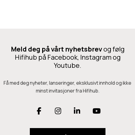
e
u
o
r
s
n
G
F
u
i
a
b
Meld deg på vårt nyhetsbrev
og følg
r
e
Hifihub på Facebook, Instagram og
d
r
Youtube.
f
R
o
e
Få med deg nyheter, lanseringer, eksklusivt innhold og ikke
r
c
minst invitasjoner fra Hifihub.
O
o
M
r
F
I
L
Y
/
d
a
n
i
o
C
B
C
r