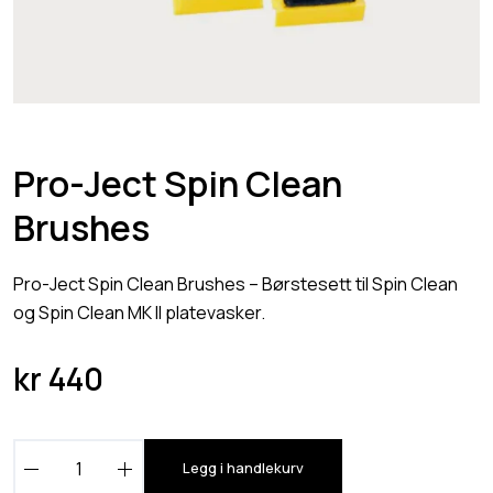
Pro-Ject Spin Clean
Brushes
Pro-Ject Spin Clean Brushes – Børstesett til Spin Clean
og Spin Clean MK II platevasker.
kr
440
P
Legg i handlekurv
r