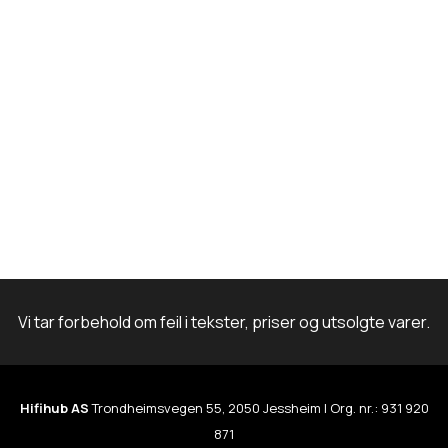
m
Vi tar forbehold om feil i tekster, priser og utsolgte varer.
Hifihub AS
Trondheimsvegen 55, 2050 Jessheim | Org. nr.: 931 920
871