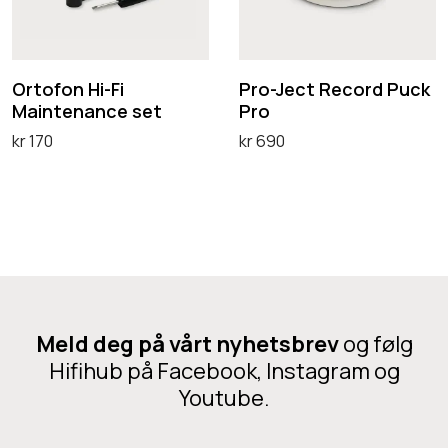
d
o
e
n
c
H
t
Ortofon Hi-Fi
Pro-Ject Record Puck
Maintenance set
Pro
i
R
kr
170
kr
690
-
e
Legg i handlekurv
Legg i handlekurv
F
c
i
o
M
r
a
d
i
P
n
u
Meld deg på vårt nyhetsbrev
og følg
t
c
Hifihub på Facebook, Instagram og
e
k
Youtube.
n
P
a
r