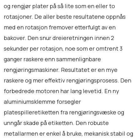
U
og rengjør plater på så lite som en eller to
a
rotasjoner. De aller beste resultatene oppnås
n
t
med en rotasjon fremover etterfulgt av en
a
bakover. Den snur dreieretningen innen 2
l
sekunder per rotasjon, noe som er omtrent 3
l
ganger raskere enn sammenlignbare
rengjøringsmaskiner. Resultatet er en mye
raskere og mer effektiv rengjøringsprosess. Den
forbedrede motoren har lang levetid. En ny
aluminiumsklemme forsegler
platespilleretiketten fra rengjøringsvæske og
unngår skade på etiketten. Den robuste
metallarmen er enkel å bruke, mekanisk stabil og