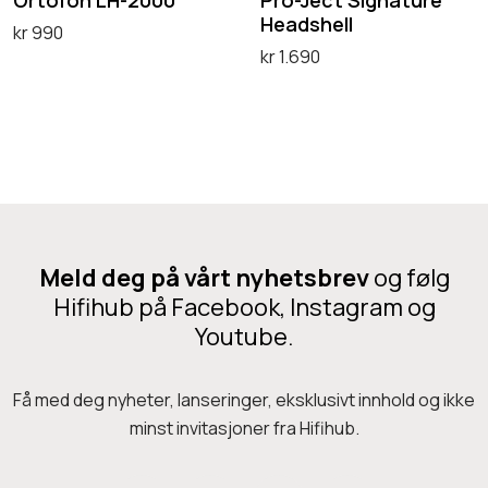
l
Headshell
H
S
kr
990
kr
1.690
-
i
Legg i handlekurv
Velg alternativ
2
g
D
0
n
e
0
a
t
0
t
t
u
e
r
p
Meld deg på vårt nyhetsbrev
og følg
e
r
Hifihub på Facebook, Instagram og
H
Youtube.
o
e
d
a
u
Få med deg nyheter, lanseringer, eksklusivt innhold og ikke
d
minst invitasjoner fra Hifihub.
k
s
t
h