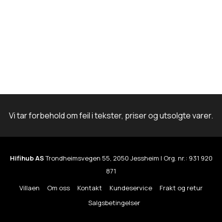
n
t
e
r
.
A
l
t
Vi tar forbehold om feil i tekster, priser og utsolgte varer.
e
r
n
Hifihub AS
Trondheimsvegen 55, 2050 Jessheim | Org. nr.: 931 920
a
871
t
Villaen
Om oss
Kontakt
Kundeservice
Frakt og retur
i
Salgsbetingelser
v