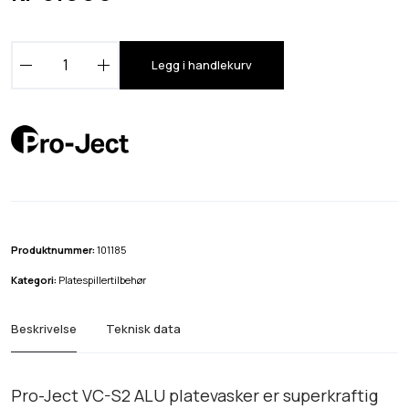
P
Legg i handlekurv
r
o
-
J
e
c
t
V
Produktnummer:
101185
C
Kategori:
Platespillertilbehør
-
S
Beskrivelse
Teknisk data
2
A
L
Pro-Ject VC-S2 ALU platevasker er superkraftig