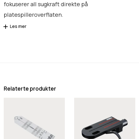
fokuserer all sugkraft direkte på
platespilleroverflaten.
Les mer
Relaterte produkter
O
O
r
r
t
t
o
o