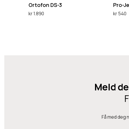
-
e
Ortofon DS-3
Pro-Je
3
a
kr
1.890
kr
540
t
Legg i handlekurv
Velg al
D
h
e
e
t
r
t
i
e
t
p
r
Meld de
o
d
F
u
k
Få med deg ny
t