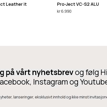
C
ct Leather it
Pro-Ject VC-S2 ALU
-
kr
6.990
S
ternativ
Legg i handlekurv
2
A
L
U
g på vårt nyhetsbrev
og følg H
acebook, Instagram og Youtub
heter, lanseringer, eksklusivt innhold og ikke minst invitasjone