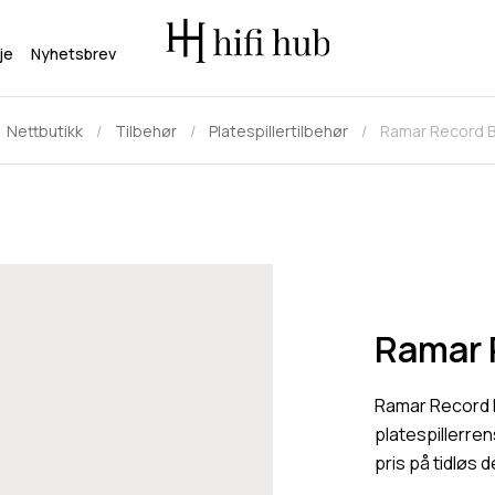
je
Nyhetsbrev
Nettbutikk
Tilbehør
Platespillertilbehør
Ramar Record B
Ramar 
Ramar Record B
platespillerre
pris på tidløs 