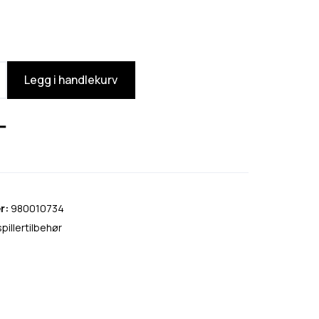
Legg i handlekurv
r:
980010734
pillertilbehør