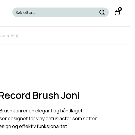
T
0
o
g
g
rush Joni
l
e
c
a
r
t
m
o
Record Brush Joni
d
a
rush Joni er en elegant og håndlaget
l
nser designet for vinylentusiaster som setter
design og effektiv funksjonalitet.