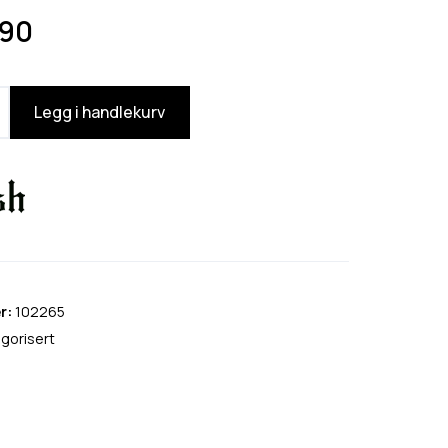
90
Legg i handlekurv
r:
102265
gorisert