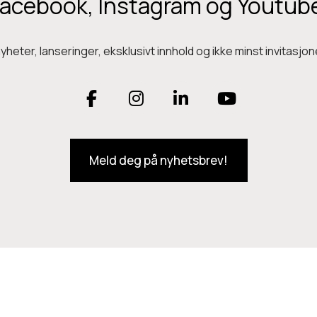
acebook, Instagram og Youtub
heter, lanseringer, eksklusivt innhold og ikke minst invitasjone
F
I
L
Y
a
n
i
o
Meld deg på nyhetsbrev!
c
s
n
u
e
t
k
T
b
a
e
u
o
g
d
b
o
r
I
e