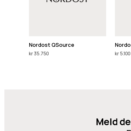
s
s
t
t
Q
Q
S
S
o
D
Nordost QSource
Nordo
u
C
kr
35.750
kr
5.100
r
1
Legg i handlekurv
Legg i 
c
.
e
5
M
L
P
Meld de