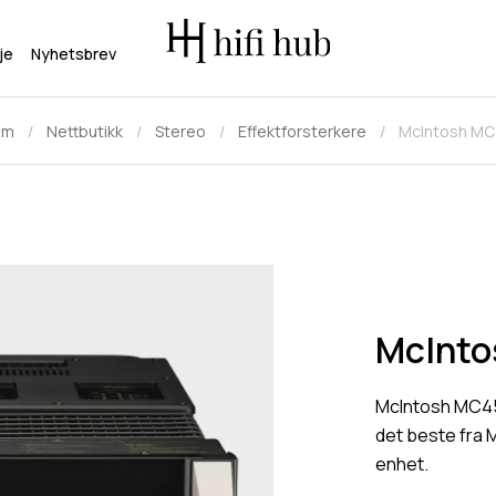
je
Nyhetsbrev
em
Nettbutikk
Stereo
Effektforsterkere
McIntosh MC
McInto
McIntosh MC45
det beste fra 
enhet.