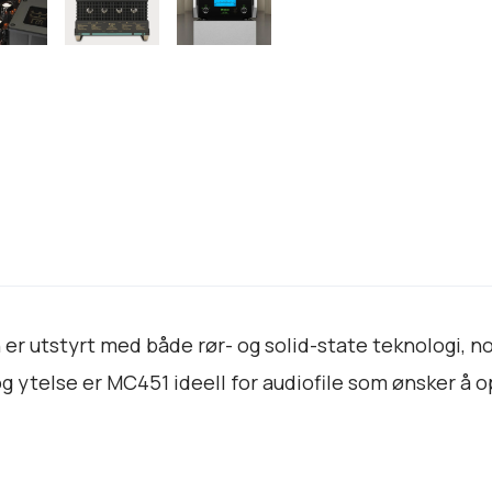
n
t
a
l
l
r utstyrt med både rør- og solid-state teknologi, no
et og ytelse er MC451 ideell for audiofile som ønsker