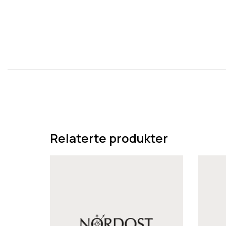
Relaterte produkter
N
N
o
o
r
r
d
d
o
o