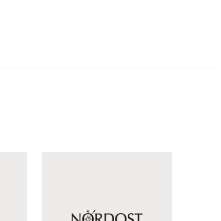
N
o
r
d
o