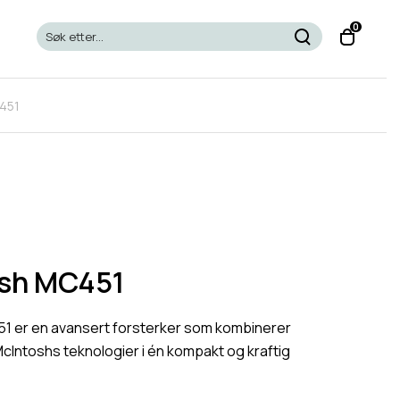
T
0
o
g
g
451
l
e
c
a
r
t
m
o
sh MC451
d
a
1 er en avansert forsterker som kombinerer
l
McIntoshs teknologier i én kompakt og kraftig