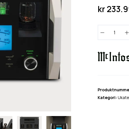
kr
233.9
M
c
I
n
t
o
s
h
M
Produktnumme
C
Kategori:
Ukate
4
5
1
a