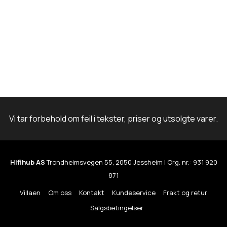
Vi tar forbehold om feil i tekster, priser og utsolgte varer.
Hifihub AS
Trondheimsvegen 55, 2050 Jessheim | Org. nr.: 931 920
871
Villaen
Om oss
Kontakt
Kundeservice
Frakt og retur
Salgsbetingelser