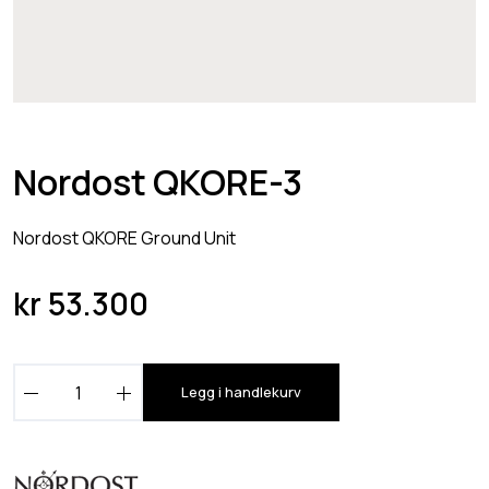
Nordost QKORE-3
Nordost QKORE Ground Unit
kr
53.300
N
Legg i handlekurv
o
r
d