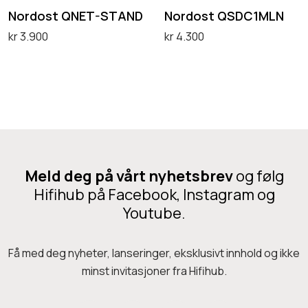
Q
Q
Nordost QNET-STAND
Nordost QSDC1MLN
N
S
kr
3.900
kr
4.300
E
D
Legg i handlekurv
Legg i handlekurv
T
C
-
1
S
M
T
L
A
N
Meld deg på vårt nyhetsbrev
og følg
N
Hifihub på Facebook, Instagram og
D
Youtube.
Få med deg nyheter, lanseringer, eksklusivt innhold og ikke
minst invitasjoner fra Hifihub.